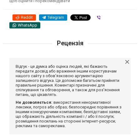
щоб оцінити і порекомендувати
Reddit
Telegram
Viber
WhatsApp
Рецензія
Відгук - це думка або оцінка людей, які бажають
передати досвід або враження іншим користувачам
нашого сайту з обов'язковою аргументацією
залишеного відгука. Це допоможе багатьом прийняти
правильне рішення. Коментарі призначені для
спілкування та обговорення, а також для роз'яснення
питань, що цікавлять.
Не дозволяється:
використання ненормативної
лексики, погроз або образ; безпосереднє порівняння з
іншими конкуруючими компаніями; безпідставні заяви,
що ображають діяльність компанії і / або її послуги;
розміщення посилань на сторонні інтернет-ресурси;
реклама та самореклама.