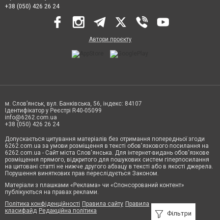
+38 (050) 426 26 24
Автори проєкту
м. Слов’янськ, вул. Банківська, 56, індекс: 84107
Ідентифікатор у Реєстрі R40-05099
info@6262.com.ua
+38 (050) 426 26 24
Допускається цитування матеріалів без отримання попередньої згоди
6262.com.ua за умови розміщення в тексті обов'язкового посилання на
6262.com.ua - Сайт міста Слов'янська. Для інтернет-видань обов'язкове
розміщення прямого, відкритого для пошукових систем гіперпосилання
на цитовані статті не нижче другого абзацу в тексті або в якості джерела.
Порушення виняткових прав переслідується Законом.
Матеріали з плашками «Реклама» чи «Спонсорований контент»
публікуються на правах реклами.
Політика конфіденційності
Правила сайту
Правила
класифайд
Редакційна політика
Фільтри