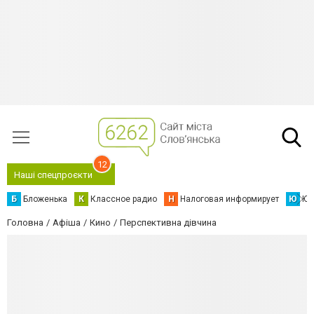
12
Наші спецпроєкти
Б
Бложенька
К
Классное радио
Н
Налоговая информирует
Ю
Юс
Головна
Афіша
Кино
Перспективна дівчина