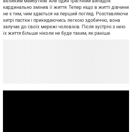
великим майбутнім. Але один трагічний випадок
кардинально змінив її життя. Тепер ніщо в житті дівчини
не є тим, чим здається на перший погляд. Розставляючи
хитрі пастки і прикидаючись легкою здобиччю, вона
залучає до своїх мережі чоловіків. Після зустрічі з нею
їх життя більше ніколи не буде таким, як раніше.