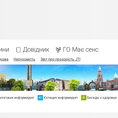
ини
Довідник
ГО Має сенс
дкова
Нерухомість
Звіт про прозорість JTI
алоговая информирует
Ю
Юстиция информирует
Б
Беседы о здоровье