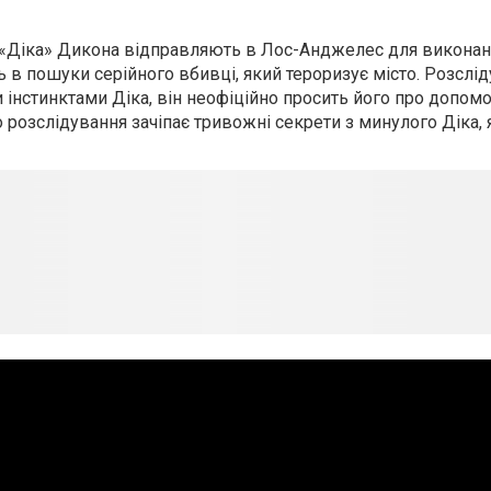
 «Діка» Дикона відправляють в Лос-Анджелес для виконан
ть в пошуки серійного вбивці, який тероризує місто. Розслі
нстинктами Діка, він неофіційно просить його про допомог
 розслідування зачіпає тривожні секрети з минулого Діка, 