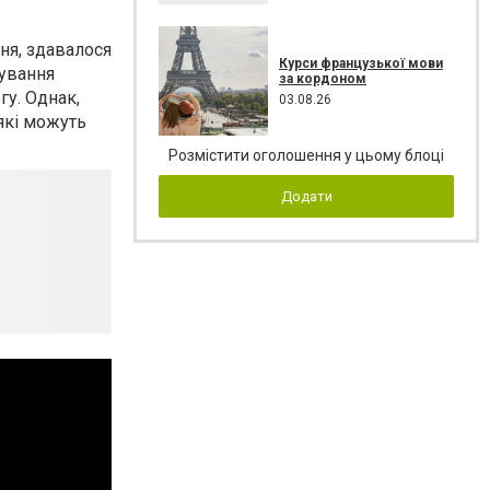
ня, здавалося
Курси французької мови
дування
за кордоном
у. Однак,
03.08.26
які можуть
Розмістити оголошення у цьому блоці
Додати