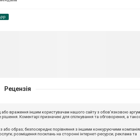
омендував
App
Рецензія
від або враження іншим користувачам нашого сайту з обов'язковою аргу
рішення. Коментарі призначені для спілкування та обговорення, а тако
з або образ; безпосереднє порівняння з іншими конкуруючими компанія
 послуги; розміщення посилань на сторонні інтернет-ресурси; реклама та