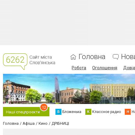
Головна
Нов
Робота
Оголошення
Дові
12
Б
Бложенька
К
Классное радио
Н
Н
Наші спецпроєкти
Головна
Афіша
Кино
ДРІБНИЦІ