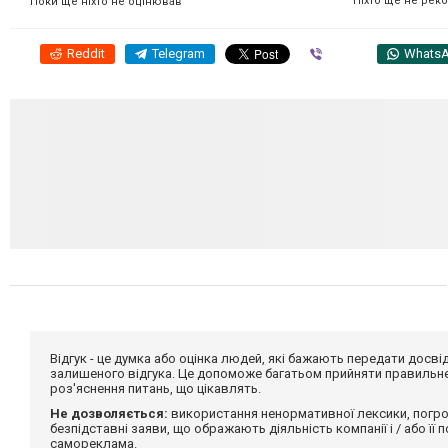
Ніхто ще не рек
Поки ще ніхто не оцінював
Reddit
Telegram
Viber
Whats
Відгук - це думка або оцінка людей, які бажають передати дос
залишеного відгука. Це допоможе багатьом прийняти правильне 
роз'яснення питань, що цікавлять.
Не дозволяється:
використання ненормативної лексики, погро
безпідставні заяви, що ображають діяльність компанії і / або її
самореклама.