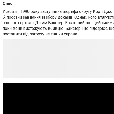
Опис:
У жовтні 1990 року заступника шерифа округу Керн Джо
б, простий завдання зі збору доказів. Однак, його втягую
очолює сержант Джим Бакстер. Вражений поліцейськими і
поки вони вистежують вбивцю, Бакстер і не підозрює, що
поставити під загрозу не тільки справа ...