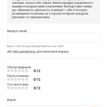
лексики, погроз або образ; безпосереднє порівняння з
іншими конкуруючими компаніями; безпідставні заяви,
що ображають діяльність компанії і / або її послуги;
розміщення посилань на сторонні інтернет-ресурси;
реклама та самореклама.
Введіть email:
Ваш e-mail не відображатиметься на сайті
або
Авторизуйтесь
для написання відгуку
Обслуговування
0/12
Расположение
0/12
Соответствие
0/12
Відгук: