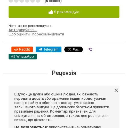
(
0
оцінок)
Я рекомендую
Ніхто ще не рекомендував
Авторизуйтесь
,
щоб оцінити і порекомендувати
Reddit
Telegram
Viber
WhatsApp
Рецензія
Відгук - це думка або оцінка людей, які бажають
передати досвід або враження іншим користувачам
нашого сайту з обов'язковою аргументацією
залишеного відгука. Це допоможе багатьом прийняти
правильне рішення. Коментарі призначені для
спілкування та обговорення, а також для роз'яснення
питань, що цікавлять.
Не дозволяється:
використання ненормативної