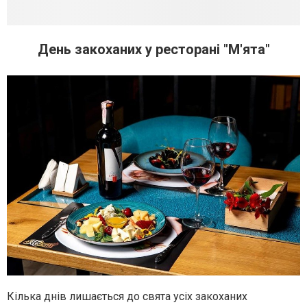
День закоханих у ресторані "М'ята"
Кілька днів лишається до свята усіх закоханих