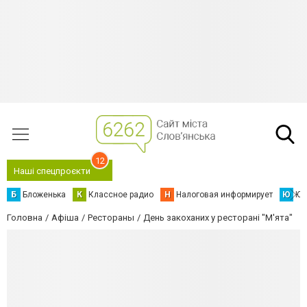
12
Наші спецпроєкти
Б
Бложенька
К
Классное радио
Н
Налоговая информирует
Ю
Юс
Головна
Афіша
Рестораны
День закоханих у ресторані "М'ята"