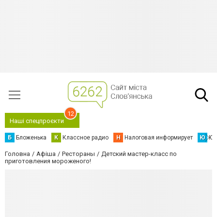
12
Наші спецпроєкти
Б
Бложенька
К
Классное радио
Н
Налоговая информирует
Ю
Юс
Головна
Афіша
Рестораны
Детский мастер-класс по
приготовления мороженого!