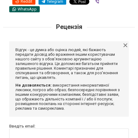
Reddit
Telegram
Viber
WhatsApp
Рецензія
Відгук - це думка або оцінка людей, які бажають
передати досвід або враження іншим користувачам
нашого сайту з обов'язковою аргументацією
залишеного відгука. Це допоможе багатьом прийняти
правильне рішення. Коментарі призначені для
спілкування та обговорення, а також для роз'яснення
питань, що цікавлять.
Не дозволяється:
використання ненормативної
лексики, погроз або образ; безпосереднє порівняння з
іншими конкуруючими компаніями; безпідставні заяви,
що ображають діяльність компанії і / або її послуги;
розміщення посилань на сторонні інтернет-ресурси;
реклама та самореклама.
Введіть email: