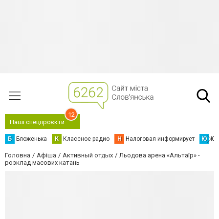
12
Наші спецпроєкти
Б
Бложенька
К
Классное радио
Н
Налоговая информирует
Ю
Юс
Головна
Афіша
Активный отдых
Льодова арена «Альтаїр» -
розклад масових катань