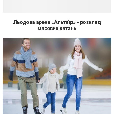
Льодова арена «Альтаїр» - розклад
масових катань