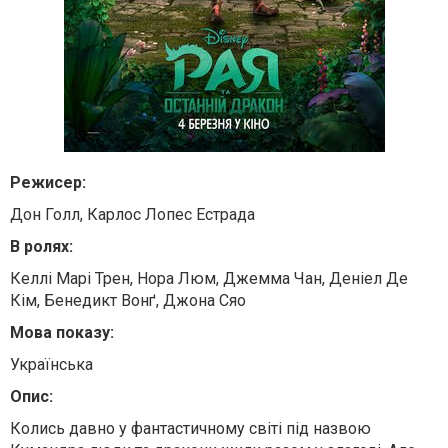
Режисер:
Дон Голл, Карлос Лопес Естрада
В ролях:
Келлі Марі Трен, Нора Люм, Джемма Чан, Деніел Де
Кім, Бенедикт Вонґ, Джона Сяо
Мова показу:
Українська
Опис:
Колись давно у фантастичному світі під назвою