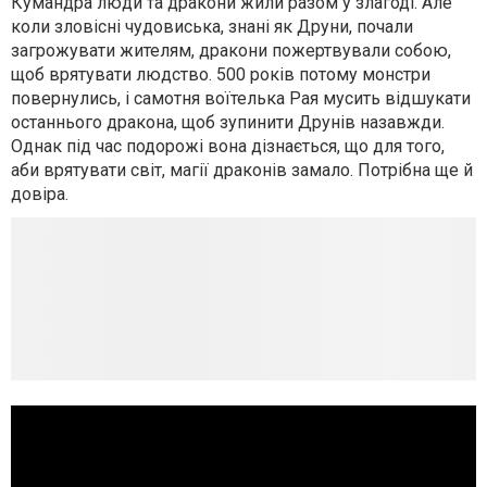
Кумандра люди та дракони жили разом у злагоді. Але
коли зловісні чудовиська, знані як Друни, почали
загрожувати жителям, дракони пожертвували собою,
щоб врятувати людство. 500 років потому монстри
повернулись, і самотня воїтелька Рая мусить відшукати
останнього дракона, щоб зупинити Друнів назавжди.
Однак під час подорожі вона дізнається, що для того,
аби врятувати світ, магії драконів замало. Потрібна ще й
довіра.