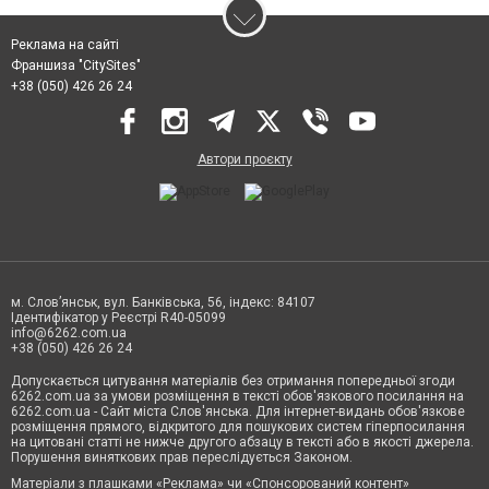
Реклама на сайті
Франшиза "CitySites"
+38 (050) 426 26 24
Автори проєкту
м. Слов’янськ, вул. Банківська, 56, індекс: 84107
Ідентифікатор у Реєстрі R40-05099
info@6262.com.ua
+38 (050) 426 26 24
Допускається цитування матеріалів без отримання попередньої згоди
6262.com.ua за умови розміщення в тексті обов'язкового посилання на
6262.com.ua - Сайт міста Слов'янська. Для інтернет-видань обов'язкове
розміщення прямого, відкритого для пошукових систем гіперпосилання
на цитовані статті не нижче другого абзацу в тексті або в якості джерела.
Порушення виняткових прав переслідується Законом.
Матеріали з плашками «Реклама» чи «Спонсорований контент»