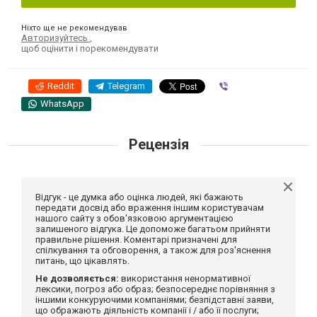
Ніхто ще не рекомендував
Авторизуйтесь
,
щоб оцінити і порекомендувати
Reddit
Telegram
Viber
WhatsApp
Рецензія
Відгук - це думка або оцінка людей, які бажають
передати досвід або враження іншим користувачам
нашого сайту з обов'язковою аргументацією
залишеного відгука. Це допоможе багатьом прийняти
правильне рішення. Коментарі призначені для
спілкування та обговорення, а також для роз'яснення
питань, що цікавлять.
Не дозволяється:
використання ненормативної
лексики, погроз або образ; безпосереднє порівняння з
іншими конкуруючими компаніями; безпідставні заяви,
що ображають діяльність компанії і / або її послуги;