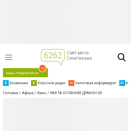
12
Наші спецпроєкти
Б
Бложенька
К
Классное радио
Н
Налоговая информирует
Ю
Юс
Головна
Афіша
Кино
РАЯ ТА ОСТАННІЙ ДРАКОН 3D