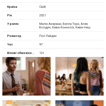
Країна
США
Рік
2021
У ролях
Малін Акерман, Белла Торн, Алек
Болдуін, Кевін Конноллі, Кевін Неш
Режисер
Пол Лейден
Час
97
Вікові обмеження
12+