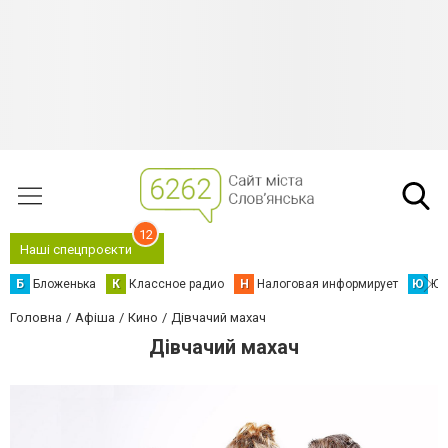
12
Наші спецпроєкти
Б
Бложенька
К
Классное радио
Н
Налоговая информирует
Ю
Юс
Головна
Афіша
Кино
Дівчачий махач
Дівчачий махач