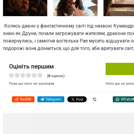
Колись давно у фантастичному світі під назвою Кумандра
знані як Друни, почали загрожувати жителям, дракони п
повернулись, і самотня воїтелька Рая мусить відшукати 
подорожі вона дізнається, що для того, аби врятувати світ
Оцініть першим
(
0
оцінок)
Ніхто ще не рек
Поки ще ніхто не оцінював
Reddit
Telegram
Viber
Whats