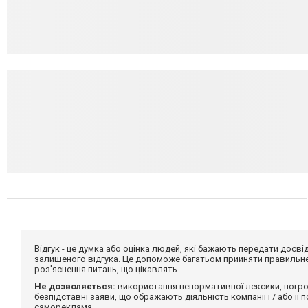
Відгук - це думка або оцінка людей, які бажають передати дос
залишеного відгука. Це допоможе багатьом прийняти правильне 
роз'яснення питань, що цікавлять.
Не дозволяється:
використання ненормативної лексики, погро
безпідставні заяви, що ображають діяльність компанії і / або її
самореклама.