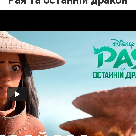
Рая та останній дракон