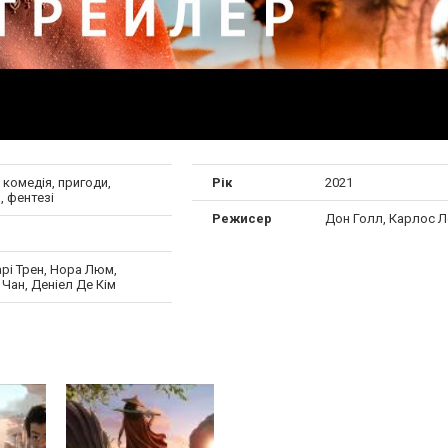
, комедія, пригоди,
Рік
2021
, фентезі
Режисер
Дон Голл, Карлос Л
рі Трен, Нора Люм,
Чан, Деніел Де Кім