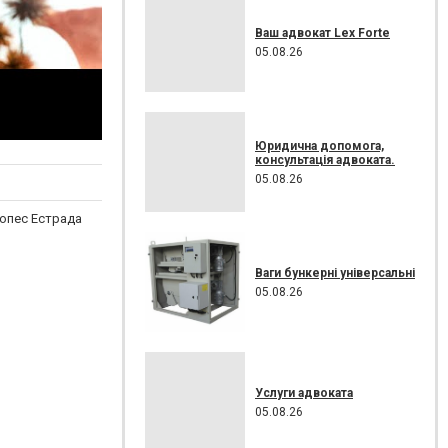
Ваш адвокат Lex Forte
05.08.26
Юридична допомога,
консультація адвоката.
05.08.26
опес Естрада
Ваги бункерні універсальні
05.08.26
Услуги адвоката
05.08.26