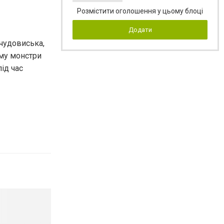
Розмістити оголошення у цьому блоці
Додати
 чудовиська,
ому монстри
ід час