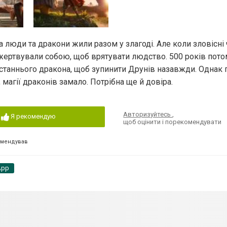
 люди та дракони жили разом у злагоді. Але коли зловісні
ожертвували собою, щоб врятувати людство. 500 років пот
останнього дракона, щоб зупинити Друнів назавжди. Однак п
, магії драконів замало. Потрібна ще й довіра.
Авторизуйтесь
,
Я рекомендую
щоб оцінити і порекомендувати
омендував
App