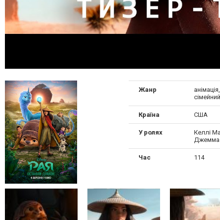
Жанр
анімація
сімейний
Країна
США
У ролях
Келлі Ма
Джемма 
Час
114