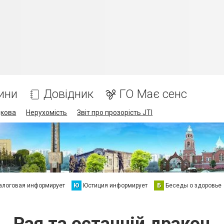
ини
Довідник
ГО Має сенс
дкова
Нерухомість
Звіт про прозорість JTI
алоговая информирует
Ю
Юстиция информирует
Б
Беседы о здоровье