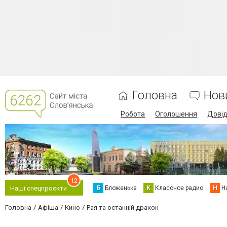
Головна
Нов
Робота
Оголошення
Дові
12
Б
Бложенька
К
Классное радио
Н
Н
Наші спецпроєкти
Головна
Афіша
Кино
Рая та останній дракон