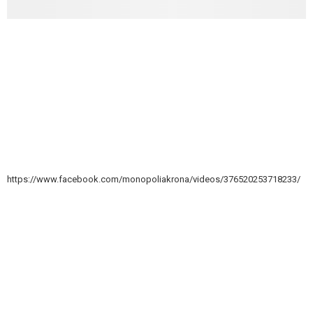
https://www.facebook.com/monopoliakrona/videos/376520253718233/