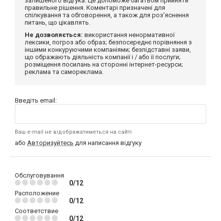
залишеного відгука. Це допоможе багатьом прийняти
правильне рішення. Коментарі призначені для
спілкування та обговорення, а також для роз'яснення
питань, що цікавлять.
Не дозволяється:
використання ненормативної
лексики, погроз або образ; безпосереднє порівняння з
іншими конкуруючими компаніями; безпідставні заяви,
що ображають діяльність компанії і / або її послуги;
розміщення посилань на сторонні інтернет-ресурси;
реклама та самореклама.
Введіть email:
Ваш e-mail не відображатиметься на сайті
або
Авторизуйтесь
для написання відгуку
Обслуговування
0/12
Расположение
0/12
Соответствие
0/12