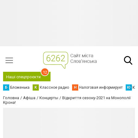
12
Наші спецпроєкти
Б
Бложенька
К
Классное радио
Н
Налоговая информирует
Ю
Юс
Головна
Афіша
Концерты
Відкриття сезону-2021 на Монополії
Крона!