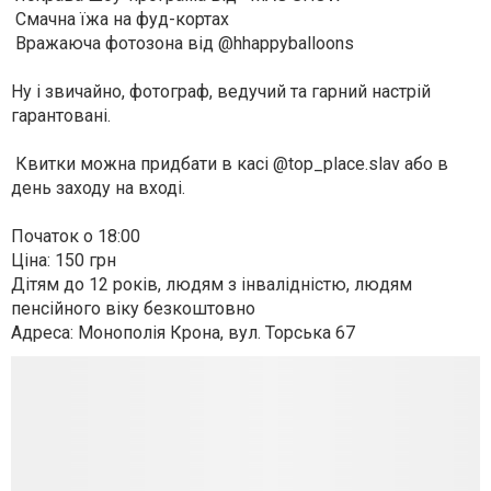
Смачна їжа на фуд-кортах
Вражаюча фотозона від @hhappyballoons
⠀
Ну і звичайно, фотограф, ведучий та гарний настрій
гарантовані.
⠀
Квитки можна придбати в касі @top_place.slav або в
день заходу на вході.
⠀
Початок о 18:00
Ціна: 150 грн
Дітям до 12 років, людям з інвалідністю, людям
пенсійного віку безкоштовно
Адреса: Монополія Крона, вул. Торська 67