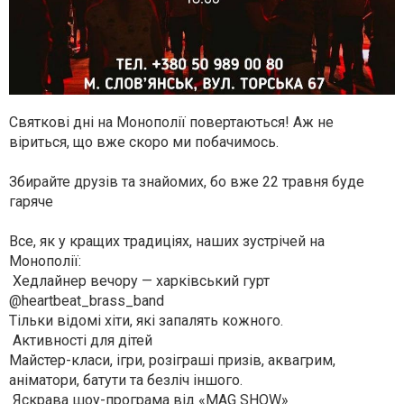
Святкові дні на Монополії повертаються! Аж не
віриться, що вже скоро ми побачимось.
⠀
Збирайте друзів та знайомих, бо вже 22 травня буде
гаряче
⠀
Все, як у кращих традиціях, наших зустрічей на
Монополії:
Хедлайнер вечору — харківський гурт
@heartbeat_brass_band
Тільки відомі хіти, які запалять кожного.
Активності для дітей
Майстер-класи, ігри, розіграші призів, аквагрим,
аніматори, батути та безліч іншого.
Яскрава шоу-програма від «MAG SHOW»