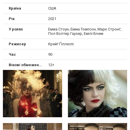
Країна
США
Рік
2021
У ролях
Емма Стоун, Емма Томпсон, Марк Стронґ,
Пол Волтер Гаузер, Емілі Бічем
Режисер
Крейґ Ґіллеспі
Час
90
Вікові обмеження
12+