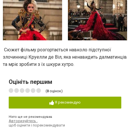
Сюжет фільму розгортається навколо підступної
злочинниці Круелли де Віл, яка ненавидить далматинців
та мріє зробити з їх шкури хутро.
Оцініть першим
(
0
оцінок)
Я рекомендую
Ніхто ще не рекомендував
Авторизуйтесь
,
щоб оцінити і порекомендувати