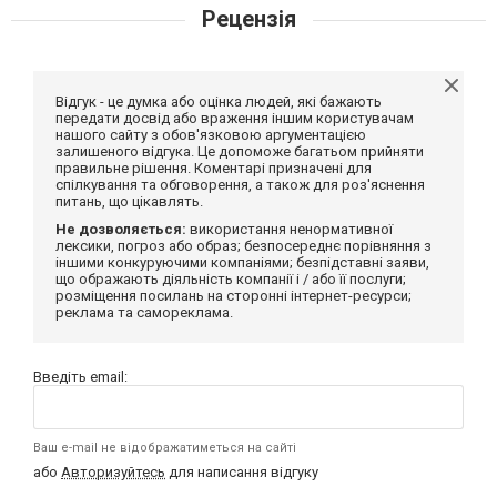
Рецензія
Відгук - це думка або оцінка людей, які бажають
передати досвід або враження іншим користувачам
нашого сайту з обов'язковою аргументацією
залишеного відгука. Це допоможе багатьом прийняти
правильне рішення. Коментарі призначені для
спілкування та обговорення, а також для роз'яснення
питань, що цікавлять.
Не дозволяється:
використання ненормативної
лексики, погроз або образ; безпосереднє порівняння з
іншими конкуруючими компаніями; безпідставні заяви,
що ображають діяльність компанії і / або її послуги;
розміщення посилань на сторонні інтернет-ресурси;
реклама та самореклама.
Введіть email:
Ваш e-mail не відображатиметься на сайті
або
Авторизуйтесь
для написання відгуку