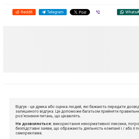
Reddit
Telegram
Viber
Whats
Відгук - це думка або оцінка людей, які бажають передати дос
залишеного відгука. Це допоможе багатьом прийняти правильне 
роз'яснення питань, що цікавлять.
Не дозволяється:
використання ненормативної лексики, погро
безпідставні заяви, що ображають діяльність компанії і / або її
самореклама.