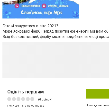
Готові зануритися в літо 2021?
Море яскравих фарб і заряд позитивної енергії ми вам об
Вхід безкоштовний, фарбу можна придбати на місці пров
Оцініть першим
(
0
оцінок)
Ніхто ще не рек
Поки ще ніхто не оцінював