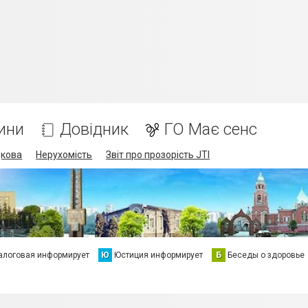
ини
Довідник
ГО Має сенс
дкова
Нерухомість
Звіт про прозорість JTI
алоговая информирует
Ю
Юстиция информирует
Б
Беседы о здоровье