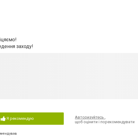
іцяємо!
едення заходу!
Авторизуйтесь
,
Я рекомендую
щоб оцінити і порекомендувати
омендував