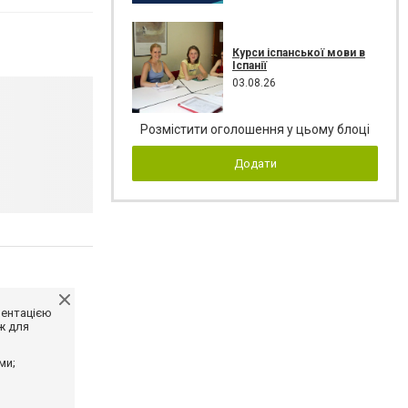
Курси іспанської мови в
Іспанії
03.08.26
Розмістити оголошення у цьому блоці
Додати
ментацією
ж для
ми;