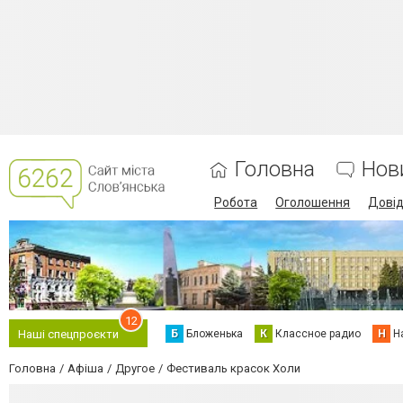
Головна
Нов
Робота
Оголошення
Дові
12
Б
Бложенька
К
Классное радио
Н
Н
Наші спецпроєкти
Головна
Афіша
Другое
Фестиваль красок Холи