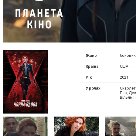
Жанр
бойовик
Країна
США
Рік
2021
У ролях
Скарлет
П'ю, Дев
Вільям Г