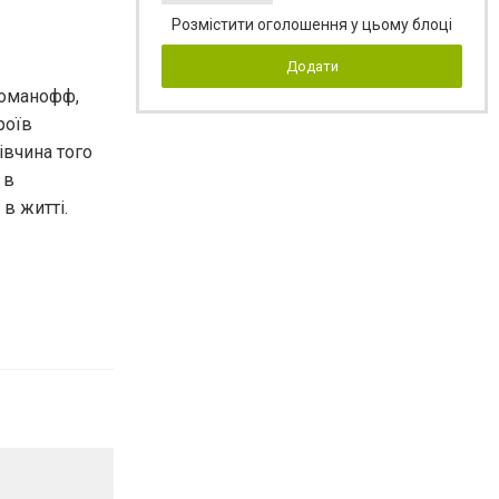
Розмістити оголошення у цьому блоці
Додати
 Романофф,
роїв
івчина того
 в
в житті.