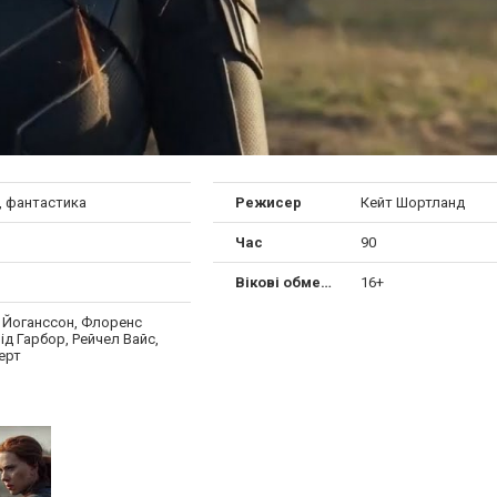
, фантастика
Режисер
Кейт Шортланд
Час
90
Вікові обмеження
16+
 Йоганссон, Флоренс
ід Гарбор, Рейчел Вайс,
ерт