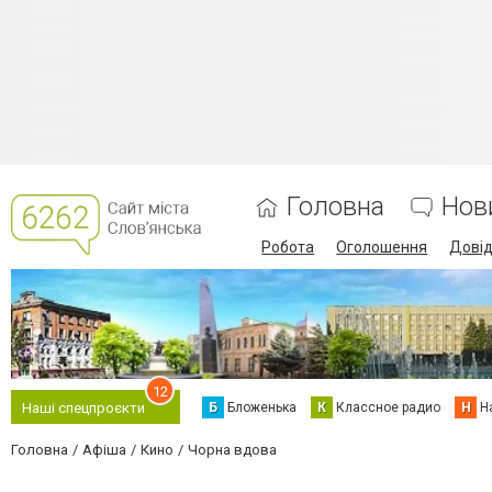
Головна
Нов
Робота
Оголошення
Дові
12
Б
Бложенька
К
Классное радио
Н
Н
Наші спецпроєкти
Головна
Афіша
Кино
Чорна вдова