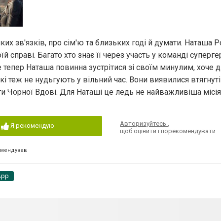
ких зв'язків, про сім'ю та близьких годі й думати. Наташа
й справі. Багато хто знає її через участь у команді суперге
епер Наташа повинна зустрітися зі своїм минулим, хоче д
які теж не нудьгують у вільний час. Вони виявилися втягнуті
ти Чорної Вдові. Для Наташі це ледь не найважливіша місія 
Авторизуйтесь
,
Я рекомендую
щоб оцінити і порекомендувати
омендував
App