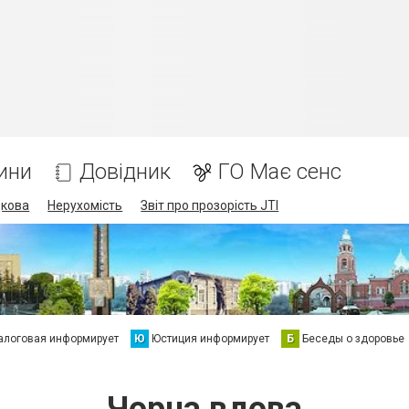
ини
Довідник
ГО Має сенс
дкова
Нерухомість
Звіт про прозорість JTI
алоговая информирует
Ю
Юстиция информирует
Б
Беседы о здоровье