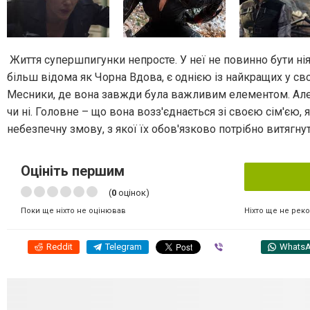
Життя супершпигунки непросте. У неї не повинно бути нія
більш відома як Чорна Вдова, є однією із найкращих у свої
Месники, де вона завжди була важливим елементом. Але т
чи ні. Головне – що вона возз'єднається зі своєю сім'єю, 
небезпечну змову, з якої їх обов'язково потрібно витягну
Оцініть першим
(
0
оцінок)
Ніхто ще не рек
Поки ще ніхто не оцінював
Reddit
Telegram
Viber
Whats