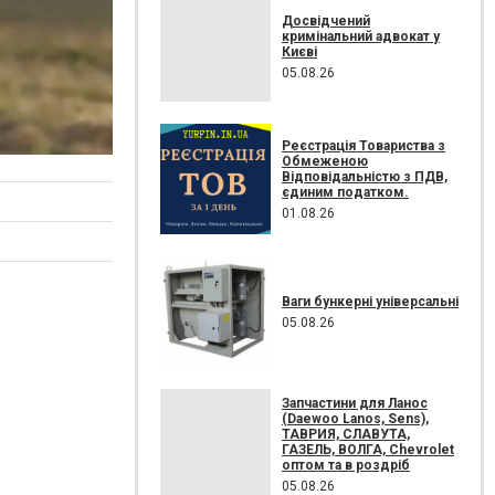
Досвідчений
кримінальний адвокат у
Києві
05.08.26
Реєстрація Товариства з
Обмеженою
Відповідальністю з ПДВ,
єдиним податком.
01.08.26
Ваги бункерні універсальні
05.08.26
Запчастини для Ланос
(Daewoo Lanos, Sens),
ТАВРИЯ, СЛАВУТА,
ГАЗЕЛЬ, ВОЛГА, Chevrolet
оптом та в роздріб
05.08.26