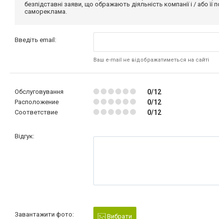
безпідставні заяви, що ображають діяльність компанії і / або її
самореклама.
Введіть email:
Ваш e-mail не відображатиметься на сайті
Обслуговування
0/12
Расположение
0/12
Соответствие
0/12
Відгук:
Завантажити фото:
Вибрати