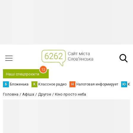
12
Наші спецпроєкти
Б
Бложенька
К
Классное радио
Н
Налоговая информирует
Ю
Юс
Головна
Афіша
Другое
Кіно просто неба