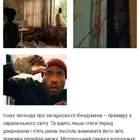
Існує легенда про загадкового Кендімена – примару з
паралельного світу. Та варто лише стати перед
дзеркалом і п’ять разів поспіль вимовити його ім'я,
темрява перейде межу. Моторошний сиквел відроджує