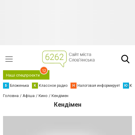
12
Наші спецпроєкти
Б
Бложенька
К
Классное радио
Н
Налоговая информирует
Ю
Юс
Головна
Афіша
Кино
Кендімен
Кендімен