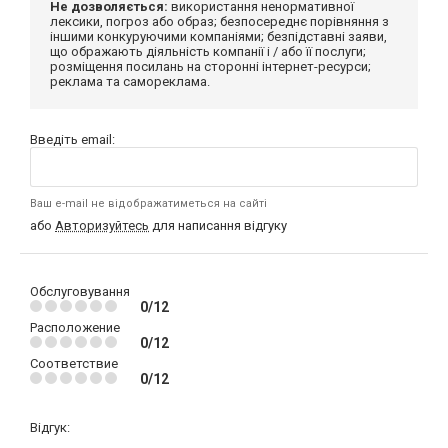
Не дозволяється:
використання ненормативної
лексики, погроз або образ; безпосереднє порівняння з
іншими конкуруючими компаніями; безпідставні заяви,
що ображають діяльність компанії і / або її послуги;
розміщення посилань на сторонні інтернет-ресурси;
реклама та самореклама.
Введіть email:
Ваш e-mail не відображатиметься на сайті
або
Авторизуйтесь
для написання відгуку
Обслуговування
0/12
Расположение
0/12
Соответствие
0/12
Відгук: