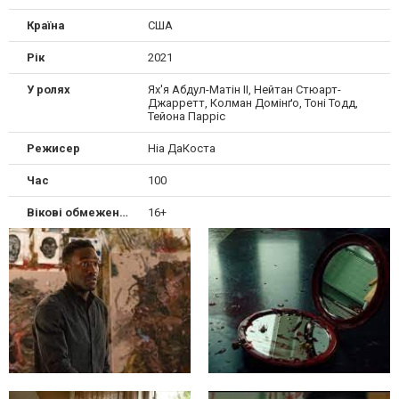
Країна
США
Рік
2021
У ролях
Ях'я Абдул-Матін II, Нейтан Стюарт-
Джарретт, Колман Домінґо, Тоні Тодд,
Тейона Парріс
Режисер
Ніа ДаКоста
Час
100
Вікові обмеження
16+