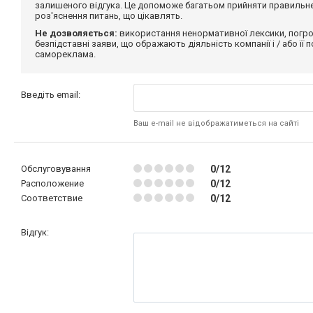
залишеного відгука. Це допоможе багатьом прийняти правильне 
роз'яснення питань, що цікавлять.
Не дозволяється:
використання ненормативної лексики, погро
безпідставні заяви, що ображають діяльність компанії і / або її
самореклама.
Введіть email:
Ваш e-mail не відображатиметься на сайті
Обслуговування
0/12
Расположение
0/12
Соответствие
0/12
Відгук: