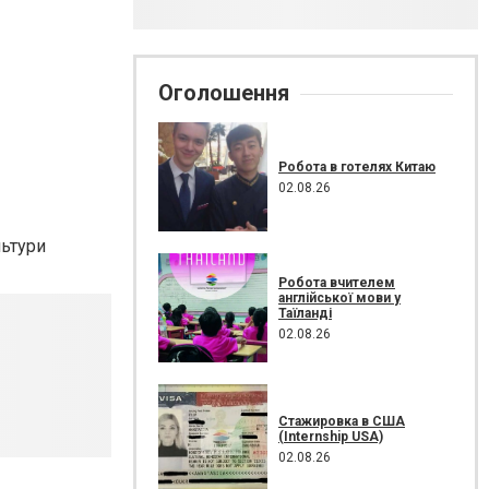
Оголошення
Робота в готелях Китаю
02.08.26
льтури
Робота вчителем
англійської мови у
Таїланді
02.08.26
Стажировка в США
(Internship USA)
02.08.26