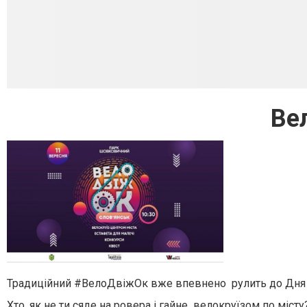
Ве
Традиційний #ВелоДвіжОк вже впевнено рулить до Дня М
Хто, як не ти сяде на ровера і гайне велокруїзом по місту