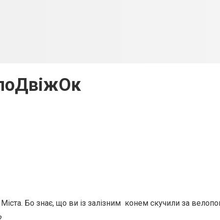
лоДвіжОк
іста. Бо знає, що ви із залізним конем скучили за велоп
?