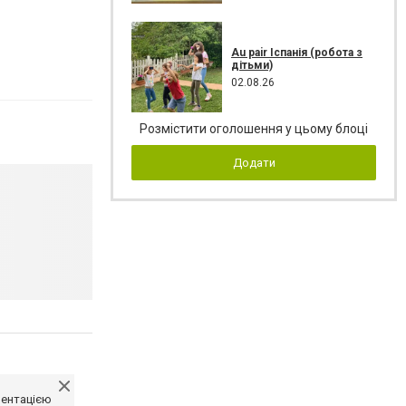
Au pair Іспанія (робота з
дітьми)
02.08.26
Розмістити оголошення у цьому блоці
Додати
ментацією