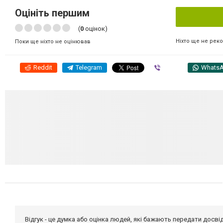
Оцініть першим
(
0
оцінок)
Ніхто ще не рек
Поки ще ніхто не оцінював
Reddit
Telegram
Viber
Whats
Відгук - це думка або оцінка людей, які бажають передати дос