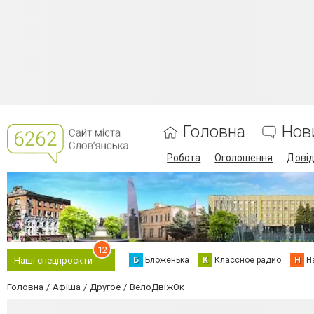
Головна
Нов
Робота
Оголошення
Дові
12
Б
Бложенька
К
Классное радио
Н
Н
Наші спецпроєкти
Головна
Афіша
Другое
ВелоДвіжОк