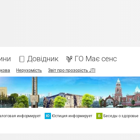
ини
Довідник
ГО Має сенс
дкова
Нерухомість
Звіт про прозорість JTI
алоговая информирует
Ю
Юстиция информирует
Б
Беседы о здоровье