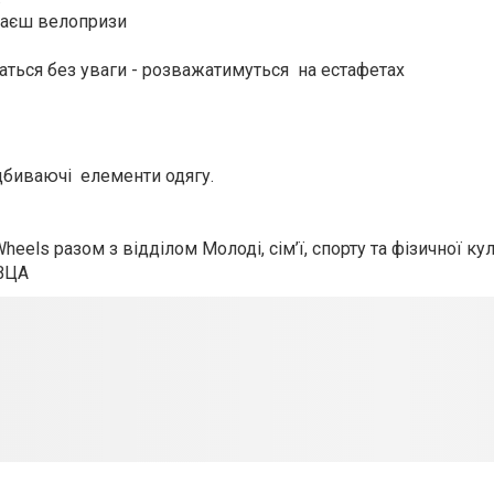
раєш велопризи
ться без уваги - розважатимуться на естафетах
дбиваючі елементи одягу.
heels разом з відділом Молоді, сім’ї, спорту та фізичної ку
 ВЦА