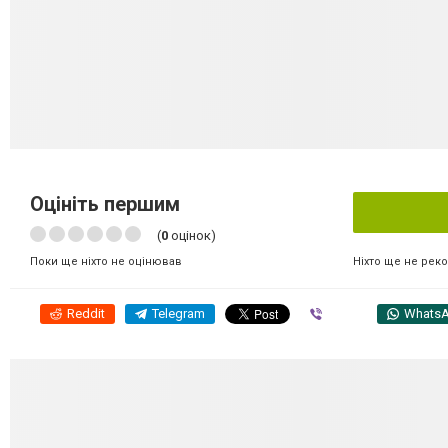
Оцініть першим
(
0
оцінок)
Ніхто ще не рек
Поки ще ніхто не оцінював
Reddit
Telegram
Viber
Whats