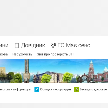
ини
Довідник
ГО Має сенс
дкова
Нерухомість
Звіт про прозорість JTI
алоговая информирует
Ю
Юстиция информирует
Б
Беседы о здоровье