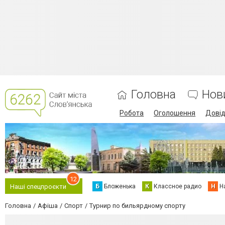
Головна
Нов
Робота
Оголошення
Дові
12
Б
Бложенька
К
Классное радио
Н
Н
Наші спецпроєкти
Головна
Афіша
Спорт
Турнир по бильярдному спорту