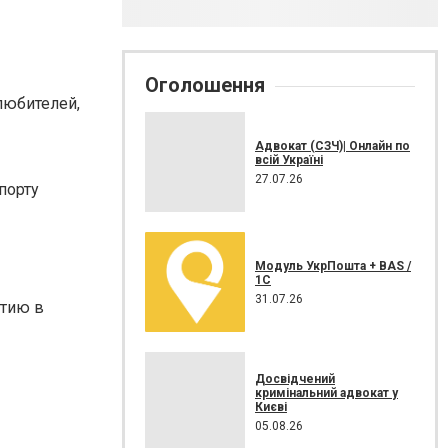
Оголошення
любителей,
Адвокат (СЗЧ)| Онлайн по
всій Україні
27.07.26
порту
Модуль УкрПошта + BAS /
1C
31.07.26
стию в
Досвідчений
кримінальний адвокат у
Києві
05.08.26