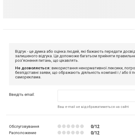
Відгук - це думка або оцінка людей, які бажають передати дос
залишеного відгука. Це допоможе багатьом прийняти правильне 
роз'яснення питань, що цікавлять.
Не дозволяється:
використання ненормативної лексики, погро
безпідставні заяви, що ображають діяльність компанії і / або її
самореклама.
Введіть email:
Ваш e-mail не відображатиметься на сайті
Обслуговування
0/12
Расположение
0/12