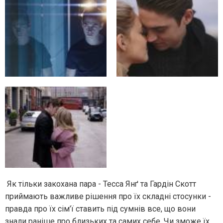
Як тільки закохана пара - Тесса Янґ та Гардін Скотт
приймають важливе рішення про їх складні стосунки -
правда про їх сім’ї ставить під сумнів все, що вони
знали раніше про близьких та самих себе. Чи зможе їх