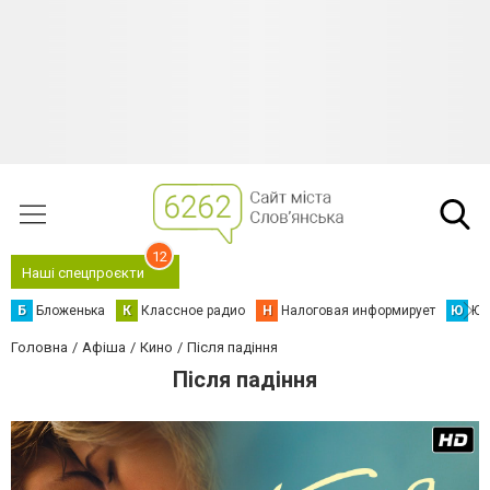
12
Наші спецпроєкти
Б
Бложенька
К
Классное радио
Н
Налоговая информирует
Ю
Юс
Головна
Афіша
Кино
Після падіння
Після падіння