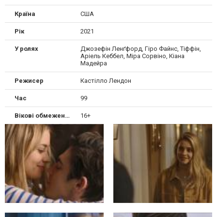
Країна
США
Рік
2021
У ролях
Джозефін Ленґфорд, Гіро Файнс, Тіффін,
Аріель Кеббел, Міра Сорвіно, Кіана
Мадейра
Режисер
Кастілло Лендон
Час
99
Вікові обмеження
16+