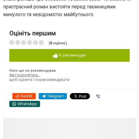
пристрасний роман вистояти перед таємницями
минулого та невідомістю майбутнього.
Оцініть першим
(
0
оцінок)
Я рекомендую
Ніхто ще не рекомендував
Авторизуйтесь
,
щоб оцінити і порекомендувати
Reddit
Telegram
Viber
WhatsApp