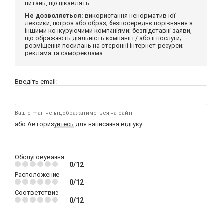
питань, що цікавлять.
Не дозволяється:
використання ненормативної
лексики, погроз або образ; безпосереднє порівняння з
іншими конкуруючими компаніями; безпідставні заяви,
що ображають діяльність компанії і / або її послуги;
розміщення посилань на сторонні інтернет-ресурси;
реклама та самореклама.
Введіть email:
Ваш e-mail не відображатиметься на сайті
або
Авторизуйтесь
для написання відгуку
Обслуговування
0/12
Расположение
0/12
Соответствие
0/12