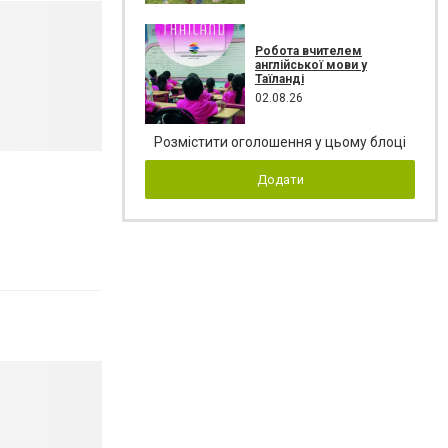
Робота вчителем
англійської мови у
Таїланді
02.08.26
Розмістити оголошення у цьому блоці
Додати