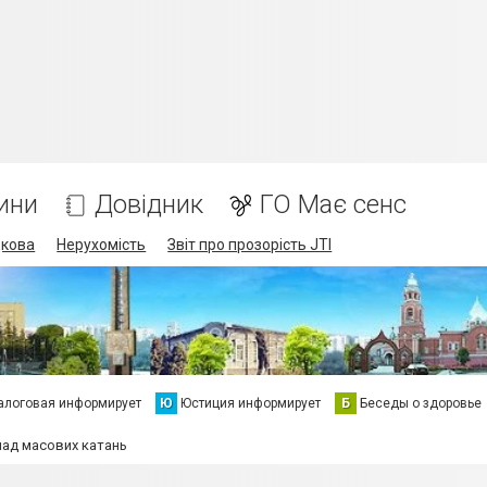
ини
Довідник
ГО Має сенс
дкова
Нерухомість
Звіт про прозорість JTI
алоговая информирует
Ю
Юстиция информирует
Б
Беседы о здоровье
лад масових катань