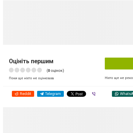
Оцініть першим
(
0
оцінок)
Ніхто ще не рек
Поки ще ніхто не оцінював
Reddit
Telegram
Viber
Whats