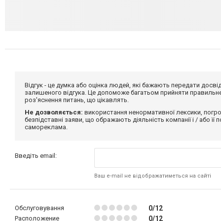
Відгук - це думка або оцінка людей, які бажають передати дос
залишеного відгука. Це допоможе багатьом прийняти правильне 
роз'яснення питань, що цікавлять.
Не дозволяється:
використання ненормативної лексики, погро
безпідставні заяви, що ображають діяльність компанії і / або її
самореклама.
Введіть email:
Ваш e-mail не відображатиметься на сайті
Обслуговування
0/12
Расположение
0/12