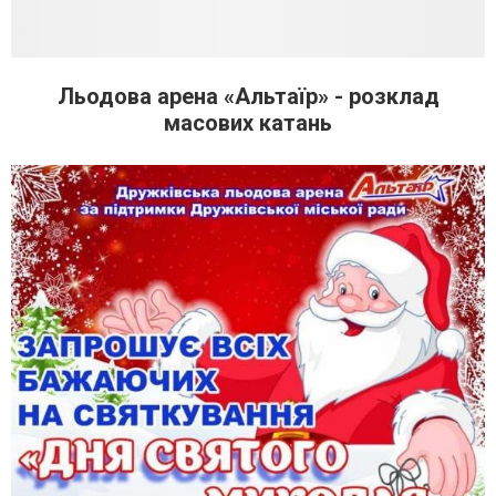
Льодова арена «Альтаїр» - розклад
масових катань