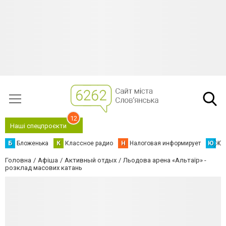
12
Наші спецпроєкти
Б
Бложенька
К
Классное радио
Н
Налоговая информирует
Ю
Юс
Головна
Афіша
Активный отдых
Льодова арена «Альтаїр» -
розклад масових катань