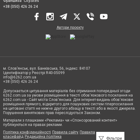
Франшиза "CitySites"
+38 (050) 426 26 24
Автори проєкту
м. Слов’янськ, вул. Банківська, 56, індекс: 84107
Ідентифікатор у Реєстрі R40-05099
info@6262.com.ua
+38 (050) 426 26 24
Допускається цитування матеріалів без отримання попередньої згоди
6262.com.ua за умови розміщення в тексті обов'язкового посилання на
6262.com.ua - Сайт міста Слов'янська. Для інтернет-видань обов'язкове
розміщення прямого, відкритого для пошукових систем гіперпосилання
на цитовані статті не нижче другого абзацу в тексті або в якості джерела.
Порушення виняткових прав переслідується Законом.
Матеріали з плашками «Реклама» чи «Спонсорований контент»
публікуються на правах реклами.
Політика конфіденційності
Правила сайту
Правила
класифайд
Редакційна політика
Фільтри