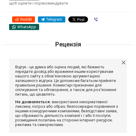
щоб оцінити і порекомендувати
Reddit
Telegram
Viber
WhatsApp
Рецензія
Відгук - це думка або оцінка людей, які бажають
передати досвід або враження іншим користувачам
нашого сайту з обов'язковою аргументацією
залишеного відгука. Це допоможе багатьом прийняти
правильне рішення. Коментарі призначені для
спілкування та обговорення, а також для роз'яснення
питань, що цікавлять.
Не дозволяється:
використання ненормативної
лексики, погроз або образ; безпосереднє порівняння з
іншими конкуруючими компаніями; безпідставні заяви,
що ображають діяльність компанії і / або її послуги;
розміщення посилань на сторонні інтернет-ресурси;
реклама та самореклама.