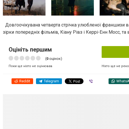
Довгоочікувана четверта стрічка улюбленої франшизи ві
зірки попередніх фільмів, Кіану Рівз і Керрі-Енн Мосс, та 
Оцініть першим
(
0
оцінок)
Ніхто ще не рек
Поки ще ніхто не оцінював
Reddit
Telegram
Viber
Whats