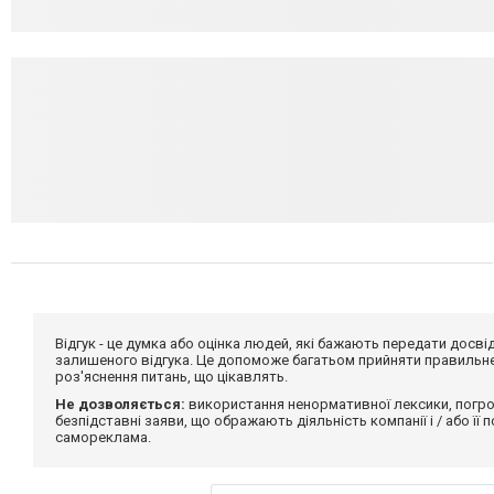
Відгук - це думка або оцінка людей, які бажають передати дос
залишеного відгука. Це допоможе багатьом прийняти правильне 
роз'яснення питань, що цікавлять.
Не дозволяється:
використання ненормативної лексики, погро
безпідставні заяви, що ображають діяльність компанії і / або її
самореклама.