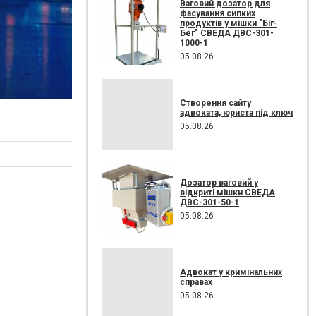
Ваговий дозатор для
фасування сипких
продуктів у мішки "Біг-
Бег" СВЕДА ДВС-301-
1000-1
05.08.26
Створення сайту
адвоката, юриста під ключ
05.08.26
Дозатор ваговий у
відкриті мішки СВЕДА
ДВС-301-50-1
05.08.26
Адвокат у кримінальних
справах
05.08.26