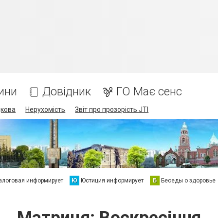
ини
Довідник
ГО Має сенс
дкова
Нерухомість
Звіт про прозорість JTI
алоговая информирует
Ю
Юстиция информирует
Б
Беседы о здоровье