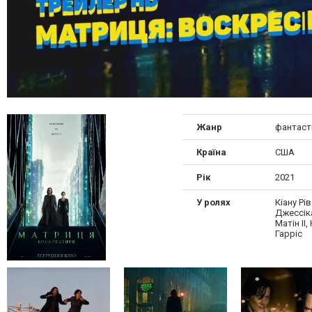
Жанр
фантаст
Країна
США
Рік
2021
У ролях
Кіану Рі
Джессіка
Матін II,
Гарріс