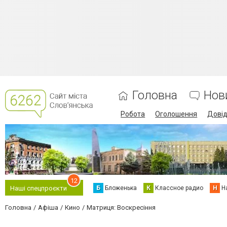
Головна
Нов
Робота
Оголошення
Дові
12
Б
Бложенька
К
Классное радио
Н
Н
Наші спецпроєкти
Головна
Афіша
Кино
Матриця: Воскресіння