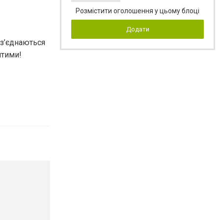
Розмістити оголошення у цьому блоці
Додати
зз’єднаються
итими!