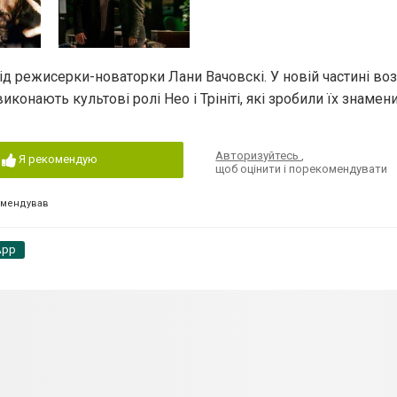
д режисерки-новаторки Лани Вачовскі. У новій частині во
виконають культові ролі Нео і Трініті, які зробили їх знамен
Авторизуйтесь
,
Я рекомендую
щоб оцінити і порекомендувати
омендував
App