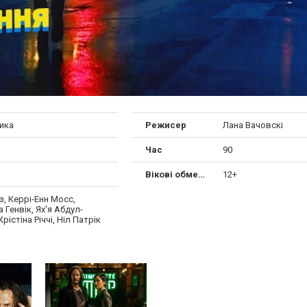
ика
Режисер
Лана Вачовскі
Час
90
Вікові обмеження
12+
вз, Керрі-Енн Мосс,
 Генвік, Ях'я Абдул-
 Крістіна Річчі, Ніл Патрік