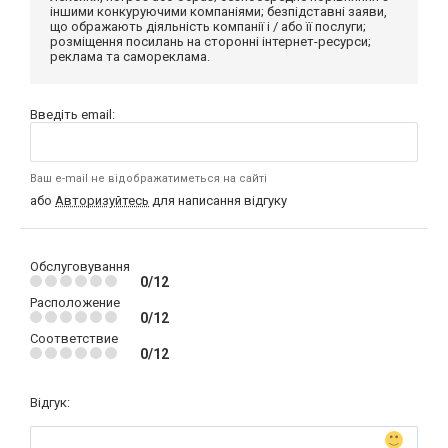
іншими конкуруючими компаніями; безпідставні заяви,
що ображають діяльність компанії і / або її послуги;
розміщення посилань на сторонні інтернет-ресурси;
реклама та самореклама.
Введіть email:
Ваш e-mail не відображатиметься на сайті
або
Авторизуйтесь
для написання відгуку
Обслуговування
0/12
Расположение
0/12
Соответствие
0/12
Відгук: