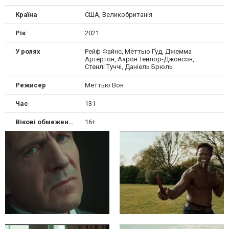
Країна
США, Великобританія
Рік
2021
У ролях
Рейф Файнс, Меттью Ґуд, Джемма
Артертон, Аарон Тейлор-Джонсон,
Стенлі Туччі, Даніель Брюль
Режисер
Меттью Вон
Час
131
Вікові обмеження
16+