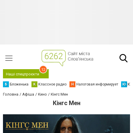
12
Наші спецпроєкти
Б
Бложенька
К
Классное радио
Н
Налоговая информирует
Ю
Юс
Головна
Афіша
Кино
Кінгс Мен
Кінгс Мен