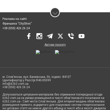
Реклама на сайті
Франшиза "CitySites"
+38 (050) 426 26 24
Автори проєкту
м. Слов’янськ, вул. Банківська, 56, індекс: 84107
Ідентифікатор у Реєстрі R40-05099
info@6262.com.ua
+38 (050) 426 26 24
Допускається цитування матеріалів без отримання попередньої згоди
6262.com.ua за умови розміщення в тексті обов'язкового посилання на
6262.com.ua - Сайт міста Слов'янська. Для інтернет-видань обов'язкове
розміщення прямого, відкритого для пошукових систем гіперпосилання
на цитовані статті не нижче другого абзацу в тексті або в якості джерела.