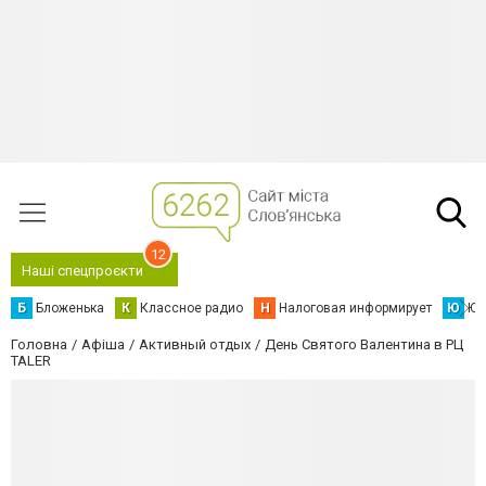
12
Наші спецпроєкти
Б
Бложенька
К
Классное радио
Н
Налоговая информирует
Ю
Юс
Головна
Афіша
Активный отдых
День Святого Валентина в РЦ
TALER