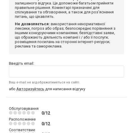
залишеного відгука. Це допоможе багатьом прийняти
правильне рішення. Коментарі призначені для
спілкування та обговорення, а також для роз'яснення
питань, що цікавлять.
Не дозволяється:
використання ненормативної
лексики, погроз або образ; безпосереднє порівняння з
іншими конкуруючими компаніями; безпідставні заяви,
що ображають діяльність компанії і / або її послуги;
розміщення посилань на сторонні інтернет-ресурси;
реклама та самореклама.
Введіть email:
Ваш e-mail не відображатиметься на сайті
або
Авторизуйтесь
для написання відгуку
Обслуговування
0/12
Расположение
0/12
Соответствие