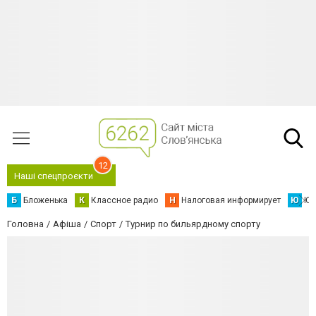
12
Наші спецпроєкти
Б
Бложенька
К
Классное радио
Н
Налоговая информирует
Ю
Юс
Головна
Афіша
Спорт
Турнир по бильярдному спорту