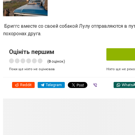
Бриггс вместе со своей собакой Лулу отправляются в п
похоронах друга.
Оцініть першим
(
0
оцінок)
Ніхто ще не рек
Поки ще ніхто не оцінював
Reddit
Telegram
Viber
Whats