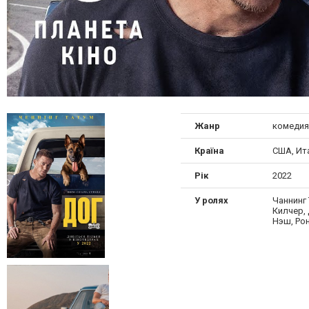
Жанр
комедия
Країна
США, Ит
Рік
2022
У ролях
Чаннинг 
Килчер,
Нэш, Ро