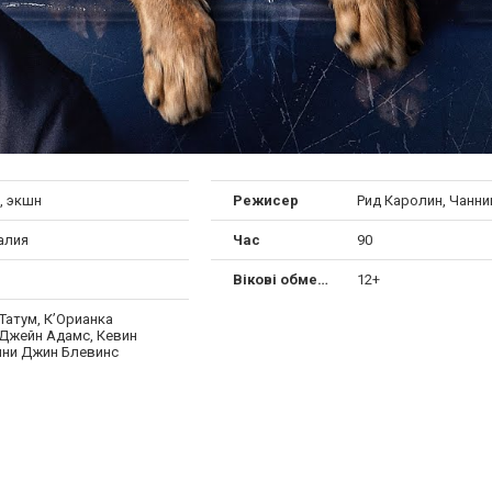
, экшн
Режисер
Рид Каролин, Чанни
алия
Час
90
Вікові обмеження
12+
Татум, К’Орианка
 Джейн Адамс, Кевин
нни Джин Блевинс