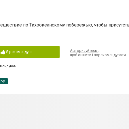
утешествие по Тихоокеанскому побережью, чтобы присутст
Авторизуйтесь
,
Я рекомендую
щоб оцінити і порекомендувати
омендував
App