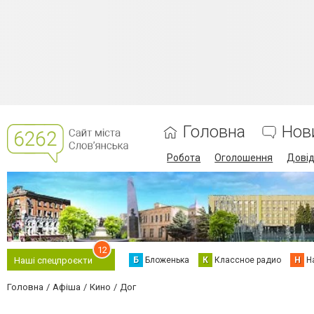
Головна
Нов
Робота
Оголошення
Дові
12
Б
Бложенька
К
Классное радио
Н
Н
Наші спецпроєкти
Головна
Афіша
Кино
Дог