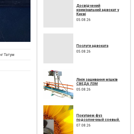
Досвідчений
кримінальний адвокат у
Києві
05.08.26
Послуги адвоката
05.08.26
нг Татум
Лінія зашивання мішків
СВЕДА ЛЗМ
05.08.26
Покупаем фуз
подсолнечный соевый.
07.08.26