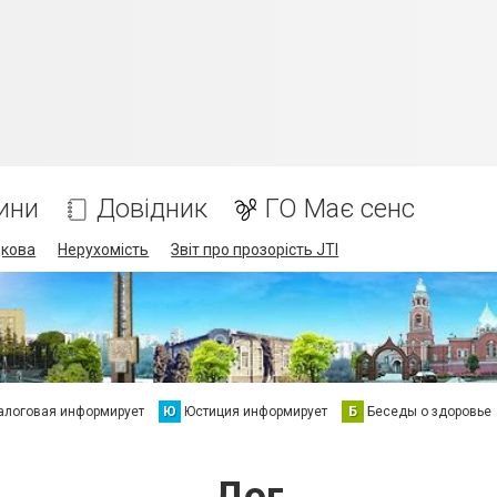
ини
Довідник
ГО Має сенс
дкова
Нерухомість
Звіт про прозорість JTI
алоговая информирует
Ю
Юстиция информирует
Б
Беседы о здоровье