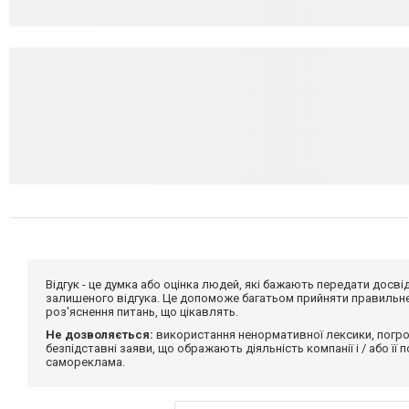
Відгук - це думка або оцінка людей, які бажають передати дос
залишеного відгука. Це допоможе багатьом прийняти правильне 
роз'яснення питань, що цікавлять.
Не дозволяється:
використання ненормативної лексики, погро
безпідставні заяви, що ображають діяльність компанії і / або її
самореклама.