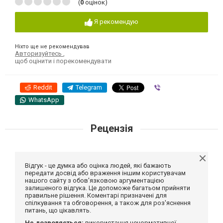
(
0
оцінок)
Я рекомендую
Ніхто ще не рекомендував
Авторизуйтесь
,
щоб оцінити і порекомендувати
Reddit
Telegram
Viber
WhatsApp
Рецензія
Відгук - це думка або оцінка людей, які бажають
передати досвід або враження іншим користувачам
нашого сайту з обов'язковою аргументацією
залишеного відгука. Це допоможе багатьом прийняти
правильне рішення. Коментарі призначені для
спілкування та обговорення, а також для роз'яснення
питань, що цікавлять.
Не дозволяється:
використання ненормативної