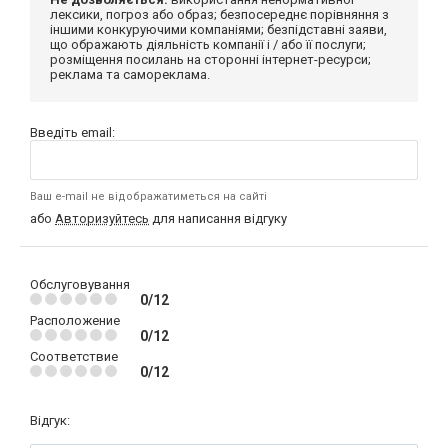
лексики, погроз або образ; безпосереднє порівняння з
іншими конкуруючими компаніями; безпідставні заяви,
що ображають діяльність компанії і / або її послуги;
розміщення посилань на сторонні інтернет-ресурси;
реклама та самореклама.
Введіть email:
Ваш e-mail не відображатиметься на сайті
або
Авторизуйтесь
для написання відгуку
Обслуговування
0/12
Расположение
0/12
Соответствие
0/12
Відгук: