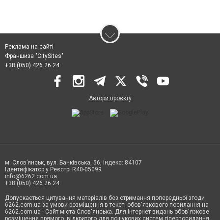
Реклама на сайті
Франшиза "CitySites"
+38 (050) 426 26 24
Автори проєкту
м. Слов’янськ, вул. Банківська, 56, індекс: 84107
Ідентифікатор у Реєстрі R40-05099
info@6262.com.ua
+38 (050) 426 26 24
Допускається цитування матеріалів без отримання попередньої згоди
6262.com.ua за умови розміщення в тексті обов'язкового посилання на
6262.com.ua - Сайт міста Слов'янська. Для інтернет-видань обов'язкове
розміщення прямого, відкритого для пошукових систем гіперпосилання