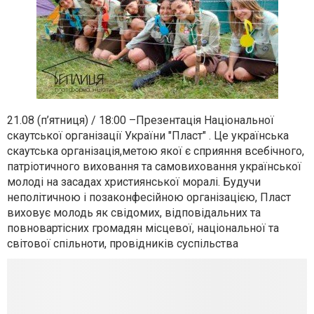
21.08 (п’ятниця) / 18:00 –Презентація Національної
скаутської організації України "Пласт" . Це українська
скаутська організація,метою якої є сприяння всебічного,
патріотичного виховання та самовиховання української
молоді на засадах християнської моралі. Будучи
неполітичною і позаконфесійною організацією, Пласт
виховує молодь як свідомих, відповідальних та
повновартісних громадян місцевої, національної та
світової спільноти, провідників суспільства