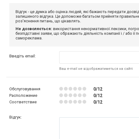
Відгук - це думка або оцінка людей, які бажають передати дос
залишеного відгука. Це допоможе багатьом прийняти правильне 
роз'яснення питань, що цікавлять.
Не дозволяється:
використання ненормативної лексики, погро
безпідставні заяви, що ображають діяльність компанії і / або її
самореклама.
Введіть email:
Ваш e-mail не відображатиметься на сайті
Обслуговування
0/12
Расположение
0/12
Соответствие
0/12
Відгук: