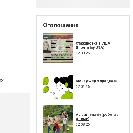
Оголошення
Стажировка в США
(Internship USA)
02.08.26
их;
Менеджер з продажів
12.01.16
Au pair Іспанія (робота з
дітьми)
02.08.26