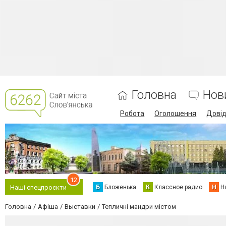
Головна
Нов
Робота
Оголошення
Дові
12
Б
Бложенька
К
Классное радио
Н
Н
Наші спецпроєкти
Головна
Афіша
Выставки
Тепличні мандри містом