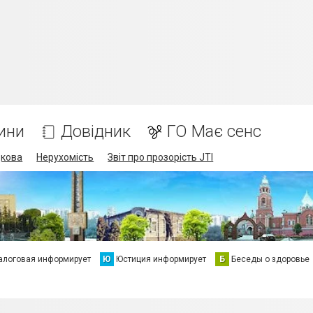
ини
Довідник
ГО Має сенс
дкова
Нерухомість
Звіт про прозорість JTI
алоговая информирует
Ю
Юстиция информирует
Б
Беседы о здоровье