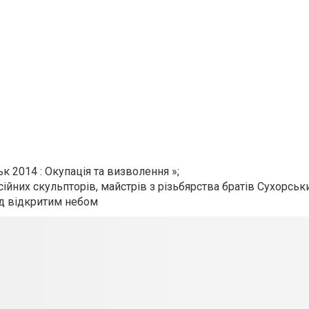
ьк 2014 : Окупація та визволення »;
сійних скульпторів, майстрів з різьбярства братів Сухорськ
ід відкритим небом