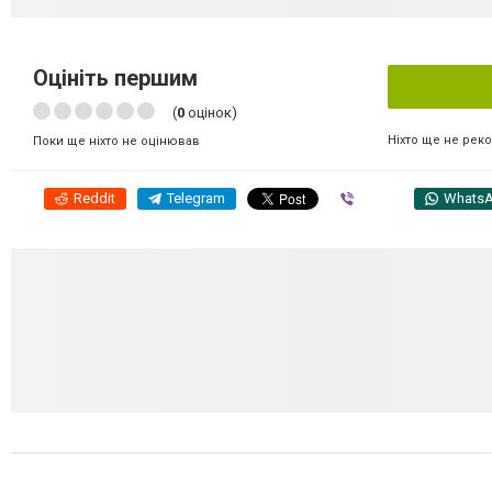
Оцініть першим
(
0
оцінок)
Ніхто ще не рек
Поки ще ніхто не оцінював
Reddit
Telegram
Viber
Whats