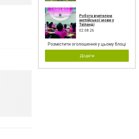
Робота вчителем
англійської мови у
Таїланді
02.08.26
Розмістити оголошення у цьому блоці
Додати