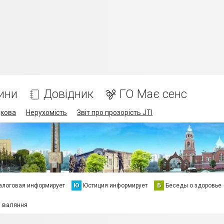
ини
Довідник
ГО Має сенс
дкова
Нерухомість
Звіт про прозорість JTI
алоговая информирует
Ю
Юстиция информирует
Б
Беседы о здоровье
і валяння