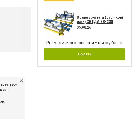
Конвеєрні ваги (стрічкові
ваги) СВЕДА ВК-230
05.08.26
Розмістити оголошення у цьому блоці
Додати
ментацією
ж для
ми;