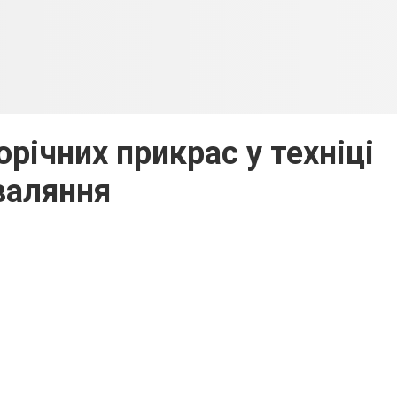
річних прикрас у техніці
валяння