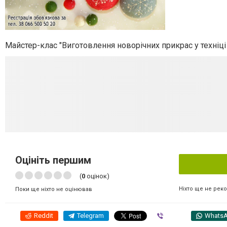
Майстер-клас "Виготовлення новорічних прикрас у техніці в
Оцініть першим
(
0
оцінок)
Ніхто ще не рек
Поки ще ніхто не оцінював
Reddit
Telegram
Viber
Whats