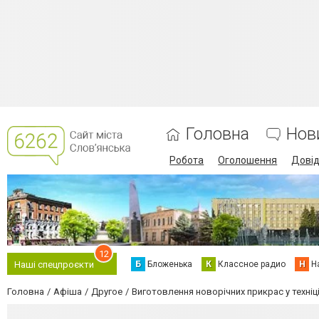
Головна
Нов
Робота
Оголошення
Дові
12
Б
Бложенька
К
Классное радио
Н
Н
Наші спецпроєкти
Головна
Афіша
Другое
Виготовлення новорічних прикрас у техніц