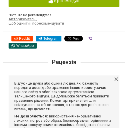
Я рекомендую
Ніхто ще не рекомендував
Авторизуйтесь
,
щоб оцінити і порекомендувати
Reddit
Telegram
Viber
WhatsApp
Рецензія
Відгук - це думка або оцінка людей, які бажають
передати досвід або враження іншим користувачам
нашого сайту з обов'язковою аргументацією
залишеного відгука. Це допоможе багатьом прийняти
правильне рішення. Коментарі призначені для
спілкування та обговорення, а також для роз'яснення
питань, що цікавлять.
Не дозволяється:
використання ненормативної
лексики, погроз або образ; безпосереднє порівняння з
іншими конкуруючими компаніями; безпідставні заяви,