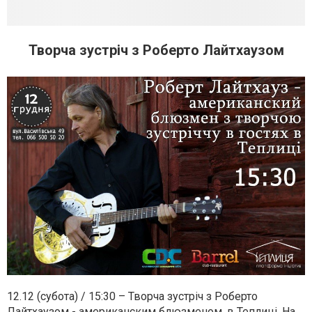
Творча зустріч з Роберто Лайтхаузом
12.12 (субота) / 15:30 – Творча зустріч з Роберто
Лайтхаузом - американским блюзменом, в Теплиці. На