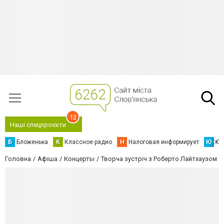
12
Наші спецпроєкти
Б
Бложенька
К
Классное радио
Н
Налоговая информирует
Ю
Юс
Головна
Афіша
Концерты
Творча зустріч з Роберто Лайтхаузом