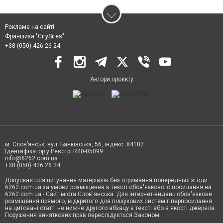
Реклама на сайті
Франшиза "CitySites"
+38 (050) 426 26 24
Автори проєкту
м. Слов’янськ, вул. Банківська, 56, індекс: 84107
Ідентифікатор у Реєстрі R40-05099
info@6262.com.ua
+38 (050) 426 26 24
Допускається цитування матеріалів без отримання попередньої згоди
6262.com.ua за умови розміщення в тексті обов'язкового посилання на
6262.com.ua - Сайт міста Слов'янська. Для інтернет-видань обов'язкове
розміщення прямого, відкритого для пошукових систем гіперпосилання
на цитовані статті не нижче другого абзацу в тексті або в якості джерела.
Порушення виняткових прав переслідується Законом.