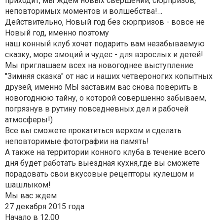
приходит, мы ждем новых свершений, сюрпризов,
неповторимых моментов и волшебства!…
Действительно, Новый год без сюрпризов - вовсе не
Новый год, именно поэтому
наш конный клуб хочет подарить вам незабываемую
сказку, море эмоций и чудес - для взрослых и детей!
Мы приглашаем всех на новогоднее выступление
"Зимняя сказка" от нас и наших четвероногих копытных
друзей, именно МЫ заставим вас снова поверить в
новогоднюю тайну, о которой совершенно забываем,
погрязнув в рутину повседневных дел и рабочей
атмосферы!)
Все вы сможете прокатиться верхом и сделать
неповторимые фотографии на память!
А также на территории конного клуба в течение всего
дня будет работать выездная кухня,где вы сможете
порадовать свои вкусовые рецепторы кулешом и
шашлыком!
Мы вас ждем
27 декабря 2015 года
Начало в 12.00