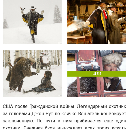
ЩЕ 5
США после Гражданской войны. Легендарный охотник
за головами Джон Рут по кличке Вешатель конвоирует
заключенную. По пути к ним прибивается еще один
охотник. Снежная буря вынуждает всех троих искать