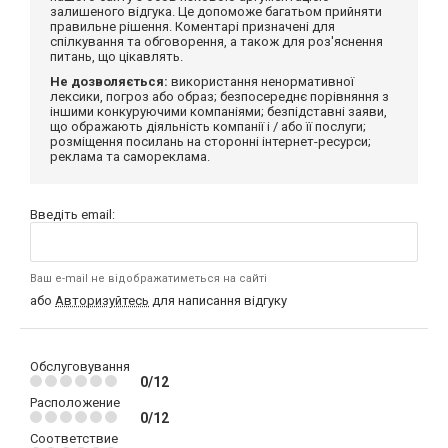
залишеного відгука. Це допоможе багатьом прийняти
правильне рішення. Коментарі призначені для
спілкування та обговорення, а також для роз'яснення
питань, що цікавлять.
Не дозволяється:
використання ненормативної
лексики, погроз або образ; безпосереднє порівняння з
іншими конкуруючими компаніями; безпідставні заяви,
що ображають діяльність компанії і / або її послуги;
розміщення посилань на сторонні інтернет-ресурси;
реклама та самореклама.
Введіть email:
Ваш e-mail не відображатиметься на сайті
або
Авторизуйтесь
для написання відгуку
Обслуговування
0/12
Расположение
0/12
Соответствие