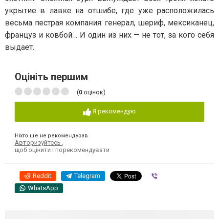
укрытие в лавке на отшибе, где уже расположилась
весьма пестрая компания: генерал, шериф, мексиканец,
француз и ковбой… И один из них — не тот, за кого себя
выдает.
Оцініть першим
(
0
оцінок)
Я рекомендую
Ніхто ще не рекомендував
Авторизуйтесь
,
щоб оцінити і порекомендувати
Reddit
Telegram
Viber
WhatsApp