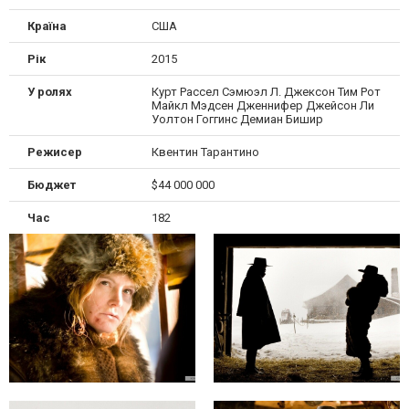
Країна
США
Рік
2015
У ролях
Курт Рассел Сэмюэл Л. Джексон Тим Рот
Майкл Мэдсен Дженнифер Джейсон Ли
Уолтон Гоггинс Демиан Бишир
Режисер
Квентин Тарантино
Бюджет
$44 000 000
Час
182