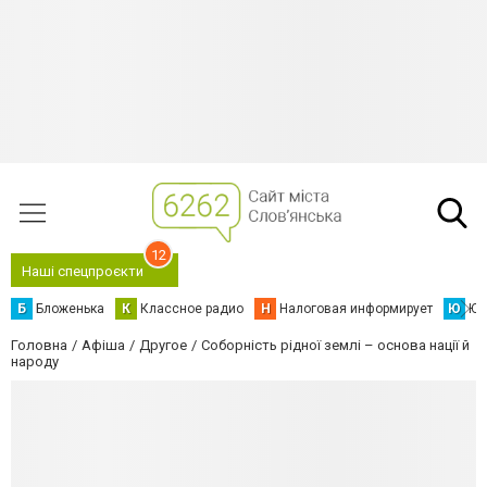
12
Наші спецпроєкти
Б
Бложенька
К
Классное радио
Н
Налоговая информирует
Ю
Юс
Головна
Афіша
Другое
Соборність рідної землі – основа нації й
народу