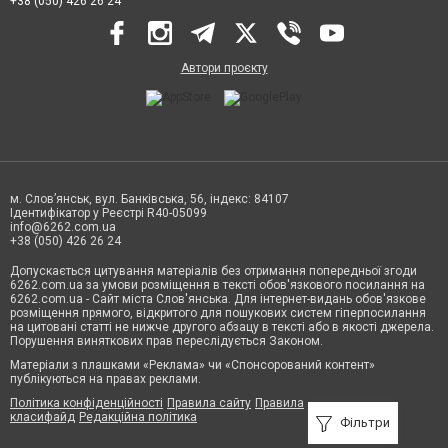
+38 (050) 426 26 24
Автори проєкту
м. Слов’янськ, вул. Банківська, 56, індекс: 84107
Ідентифікатор у Реєстрі R40-05099
info@6262.com.ua
+38 (050) 426 26 24
Допускається цитування матеріалів без отримання попередньої згоди
6262.com.ua за умови розміщення в тексті обов'язкового посилання на
6262.com.ua - Сайт міста Слов'янська. Для інтернет-видань обов'язкове
розміщення прямого, відкритого для пошукових систем гіперпосилання
на цитовані статті не нижче другого абзацу в тексті або в якості джерела.
Порушення виняткових прав переслідується Законом.
Матеріали з плашками «Реклама» чи «Спонсорований контент»
публікуються на правах реклами.
Політика конфіденційності
Правила сайту
Правила
класифайд
Редакційна політика
Фільтри