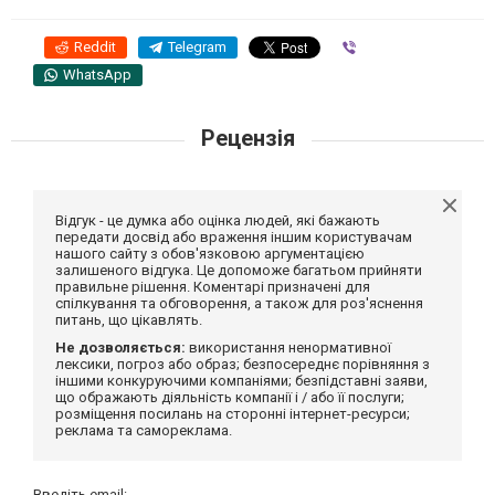
Reddit
Telegram
Viber
WhatsApp
Рецензія
Відгук - це думка або оцінка людей, які бажають
передати досвід або враження іншим користувачам
нашого сайту з обов'язковою аргументацією
залишеного відгука. Це допоможе багатьом прийняти
правильне рішення. Коментарі призначені для
спілкування та обговорення, а також для роз'яснення
питань, що цікавлять.
Не дозволяється:
використання ненормативної
лексики, погроз або образ; безпосереднє порівняння з
іншими конкуруючими компаніями; безпідставні заяви,
що ображають діяльність компанії і / або її послуги;
розміщення посилань на сторонні інтернет-ресурси;
реклама та самореклама.
Введіть email: