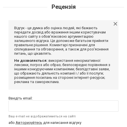
Рецензія
Відгук - це думка або оцінка людей, які бажають
передати досвід або враження іншим користувачам
нашого сайту з обов'язковою аргументацією
залишеного відгука. Це допоможе багатьом прийняти
правильне рішення. Коментарі призначені для
спілкування та обговорення, а також для роз'яснення
питань, що цікавлять.
Не дозволяється:
використання ненормативної
лексики, погроз або образ; безпосереднє порівняння з
іншими конкуруючими компаніями; безпідставні заяви,
що ображають діяльність компанії і / або її послуги;
розміщення посилань на сторонні інтернет-ресурси;
реклама та самореклама.
Введіть email:
Ваш e-mail не відображатиметься на сайті
або
Авторизуйтесь
для написання відгуку