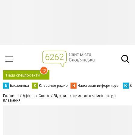
12
Наші спецпроєкти
Б
Бложенька
К
Классное радио
Н
Налоговая информирует
Ю
Юс
Головна
Афіша
Спорт
Відкриття зимового чемпіонату з
плавання