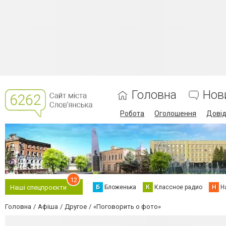
Головна
Нов
Робота
Оголошення
Дові
12
Б
Бложенька
К
Классное радио
Н
Н
Наші спецпроєкти
Головна
Афіша
Другое
«Поговорить о фото»