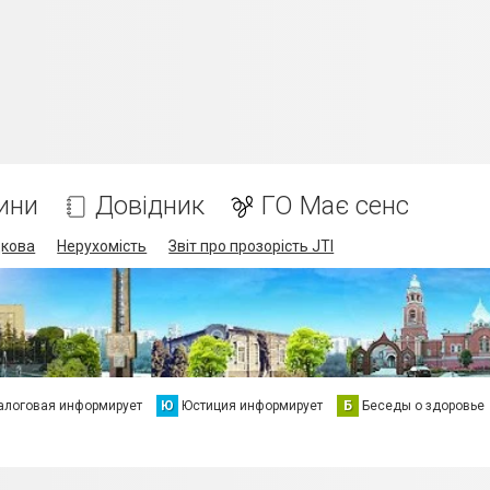
ини
Довідник
ГО Має сенс
дкова
Нерухомість
Звіт про прозорість JTI
алоговая информирует
Ю
Юстиция информирует
Б
Беседы о здоровье