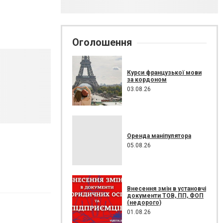
Оголошення
Курси французької мови
за кордоном
03.08.26
Оренда маніпулятора
05.08.26
Внесення змін в установчі
документи ТОВ, ПП, ФОП
(недорого)
01.08.26