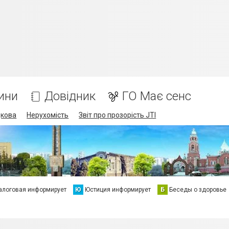
ини
Довідник
ГО Має сенс
дкова
Нерухомість
Звіт про прозорість JTI
алоговая информирует
Ю
Юстиция информирует
Б
Беседы о здоровье