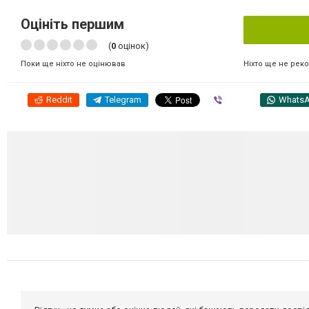
Оцініть першим
(
0
оцінок)
Ніхто ще не рек
Поки ще ніхто не оцінював
Reddit
Telegram
Viber
Whats