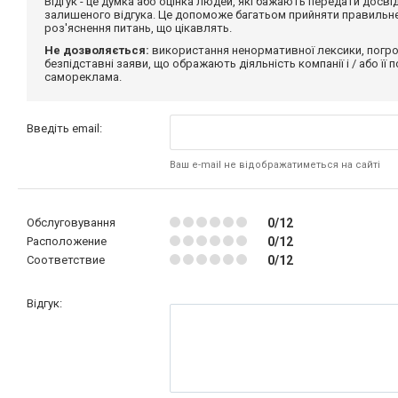
Відгук - це думка або оцінка людей, які бажають передати дос
залишеного відгука. Це допоможе багатьом прийняти правильне 
роз'яснення питань, що цікавлять.
Не дозволяється:
використання ненормативної лексики, погро
безпідставні заяви, що ображають діяльність компанії і / або її
самореклама.
Введіть email:
Ваш e-mail не відображатиметься на сайті
Обслуговування
0/12
Расположение
0/12
Соответствие
0/12
Відгук: