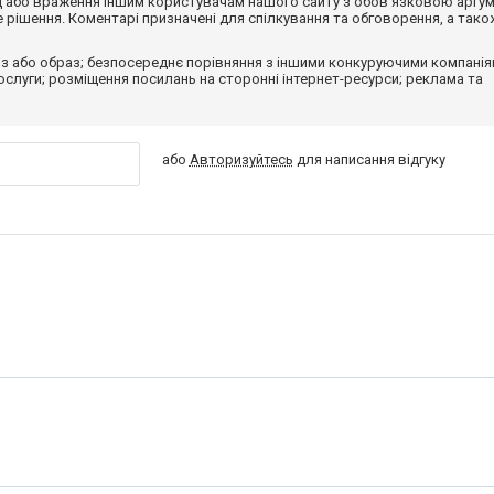
від або враження іншим користувачам нашого сайту з обов'язковою аргу
рішення. Коментарі призначені для спілкування та обговорення, а тако
з або образ; безпосереднє порівняння з іншими конкуруючими компанія
 послуги; розміщення посилань на сторонні інтернет-ресурси; реклама та
або
Авторизуйтесь
для написання відгуку