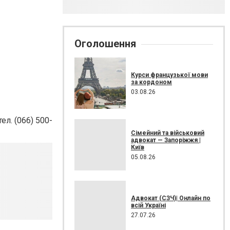
Оголошення
Курси французької мови
за кордоном
03.08.26
ел. (066) 500-
Сімейний та військовий
адвокат — Запоріжжя |
Київ
05.08.26
Адвокат (СЗЧ)| Онлайн по
всій Україні
27.07.26