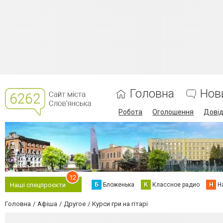
Головна
Нов
Робота
Оголошення
Дові
12
Б
Бложенька
К
Классное радио
Н
Н
Наші спецпроєкти
Головна
Афіша
Другое
Курси гри на гітарі