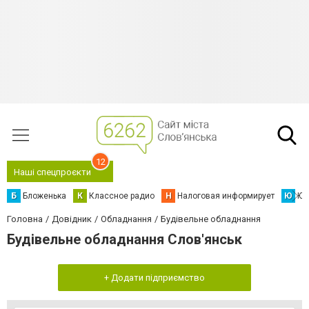
12
Наші спецпроєкти
Б
Бложенька
К
Классное радио
Н
Налоговая информирует
Ю
Юс
Головна
Довідник
Обладнання
Будівельне обладнання
Будівельне обладнання Слов'янськ
+ Додати підприємство