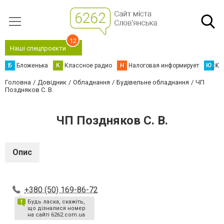
12
Наші спецпроєкти
Б
Бложенька
К
Классное радио
Н
Налоговая информирует
Ю
Юс
Головна
Довідник
Обладнання
Будівельне обладнання
ЧП
Поздняков С. В.
ЧП Поздняков С. В.
Опис
+380 (50) 169-86-72
Будь ласка, скажіть,
що дізналися номер
на сайті 6262.com.ua