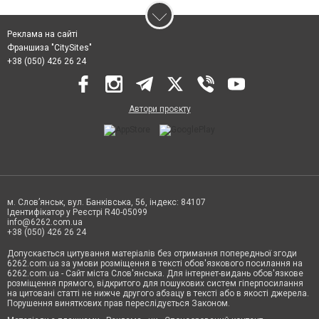
Реклама на сайті
Франшиза "CitySites"
+38 (050) 426 26 24
Автори проєкту
м. Слов’янськ, вул. Банківська, 56, індекс: 84107
Ідентифікатор у Реєстрі R40-05099
info@6262.com.ua
+38 (050) 426 26 24
Допускається цитування матеріалів без отримання попередньої згоди
6262.com.ua за умови розміщення в тексті обов'язкового посилання на
6262.com.ua - Сайт міста Слов'янська. Для інтернет-видань обов'язкове
розміщення прямого, відкритого для пошукових систем гіперпосилання
на цитовані статті не нижче другого абзацу в тексті або в якості джерела.
Порушення виняткових прав переслідується Законом.