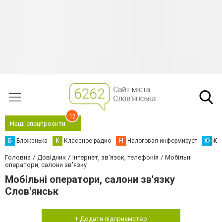
12
Наші спецпроєкти
Б
Бложенька
К
Классное радио
Н
Налоговая информирует
Ю
Юс
Головна
Довідник
Інтернет, зв'язок, телефонія
Мобільні
оператори, салони зв'язку
Мобільні оператори, салони зв'язку
Слов'янськ
+ Додати підприємство