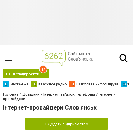
12
Наші спецпроєкти
Б
Бложенька
К
Классное радио
Н
Налоговая информирует
Ю
Юс
Головна
Довідник
Інтернет, зв'язок, телефонія
Інтернет-
провайдери
Інтернет-провайдери Слов'янськ
+ Додати підприємство