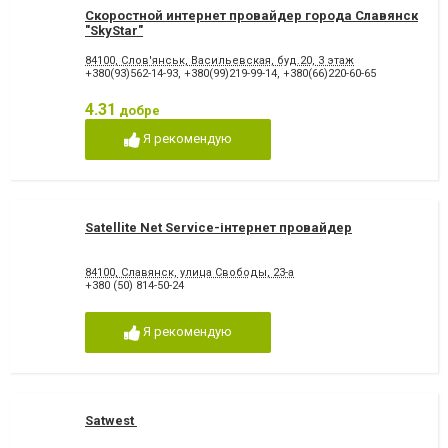
Скоростной интернет провайдер города Славянск
"SkyStar"
84100, Слов'янськ, Васильевская, буд.20, 3 этаж
+380(93)562-14-93
,
+380(99)219-99-14
,
+380(66)220-60-65
4.31
добре
Я рекомендую
Satellite Net Service-інтернет провайдер
84100, Славянск, улица Свободы, 23-а
+380 (50) 814-50-24
Я рекомендую
Satwest