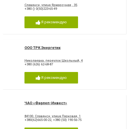
Славянск, улица Ярмарочная , 35
+380 () 0(50)223-65-49
Я рекомендую
ООО ТРК Энергетик
Николаевка, переулок Школьный, 4
+380 (626) 62-68-87
Я рекомендую
ЧАО «Фарлеп-Инвест»
84100, Славянск, улица Парковая, 1
+380(62)665-00-22
,
+380 (50) 190-56-75