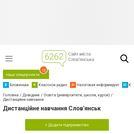
12
Наші спецпроєкти
Б
Бложенька
К
Классное радио
Н
Налоговая информирует
Ю
Юс
Головна
Довідник
Освіта (університети, школи, курси)
Дистанційне навчання
Дистанційне навчання Слов'янськ
+ Додати підприємство