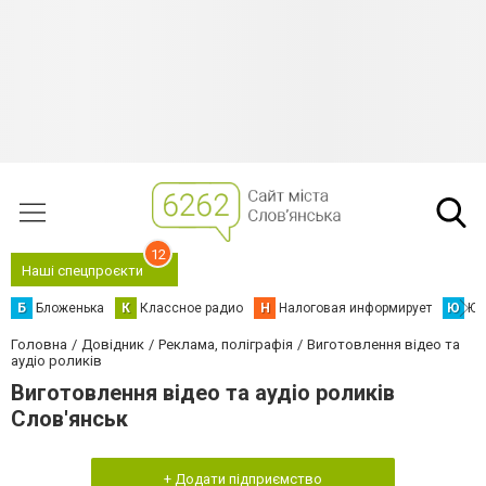
12
Наші спецпроєкти
Б
Бложенька
К
Классное радио
Н
Налоговая информирует
Ю
Юс
Головна
Довідник
Реклама, поліграфія
Виготовлення відео та
аудіо роликів
Виготовлення відео та аудіо роликів
Слов'янськ
+ Додати підприємство