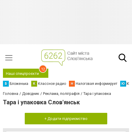
12
Наші спецпроєкти
Б
Бложенька
К
Классное радио
Н
Налоговая информирует
Ю
Юс
Головна
Довідник
Реклама, поліграфія
Тара і упаковка
Тара і упаковка Слов'янськ
+ Додати підприємство