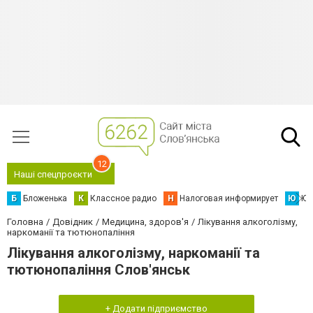
12
Наші спецпроєкти
Б
Бложенька
К
Классное радио
Н
Налоговая информирует
Ю
Юс
Головна
Довідник
Медицина, здоров'я
Лікування алкоголізму,
наркоманії та тютюнопаління
Лікування алкоголізму, наркоманії та
тютюнопаління Слов'янськ
+ Додати підприємство