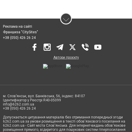
Реклама на сайті
Франшиза "CitySites"
+38 (050) 426 26 24
Автори проєкту
м. Слов’янськ, вул. Банківська, 56, індекс: 84107
Ідентифікатор у Реєстрі R40-05099
info@6262.com.ua
+38 (050) 426 26 24
Допускається цитування матеріалів без отримання попередньої згоди
6262.com.ua за умови розміщення в тексті обов'язкового посилання на
6262.com.ua - Сайт міста Слов'янська. Для інтернет-видань обов'язкове
розміщення прямого, відкритого для пошукових систем гіперпосилання