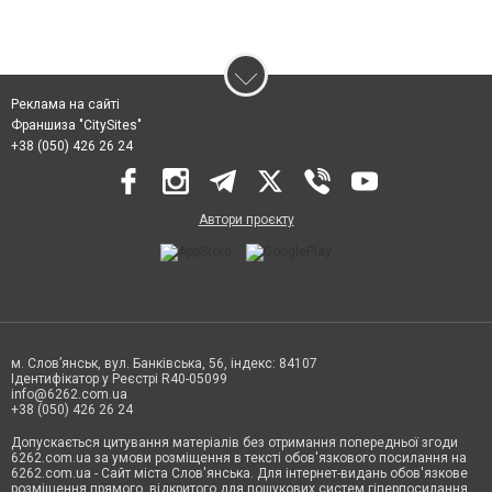
Реклама на сайті
Франшиза "CitySites"
+38 (050) 426 26 24
Автори проєкту
м. Слов’янськ, вул. Банківська, 56, індекс: 84107
Ідентифікатор у Реєстрі R40-05099
info@6262.com.ua
+38 (050) 426 26 24
Допускається цитування матеріалів без отримання попередньої згоди
6262.com.ua за умови розміщення в тексті обов'язкового посилання на
6262.com.ua - Сайт міста Слов'янська. Для інтернет-видань обов'язкове
розміщення прямого, відкритого для пошукових систем гіперпосилання