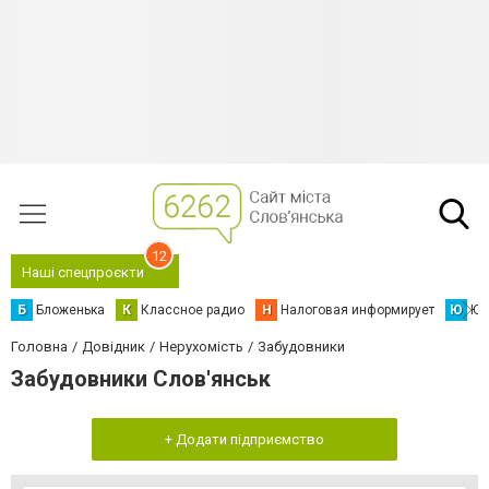
12
Наші спецпроєкти
Б
Бложенька
К
Классное радио
Н
Налоговая информирует
Ю
Юс
Головна
Довідник
Нерухомість
Забудовники
Забудовники Слов'янськ
+ Додати підприємство