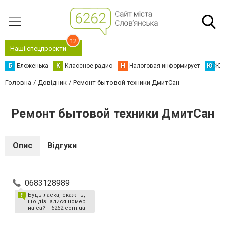
12
Наші спецпроєкти
Б
Бложенька
К
Классное радио
Н
Налоговая информирует
Ю
Юс
Головна
Довідник
Ремонт бытовой техники ДмитСан
Ремонт бытовой техники ДмитСан
Опис
Відгуки
0683128989
Будь ласка, скажіть,
що дізналися номер
на сайті 6262.com.ua