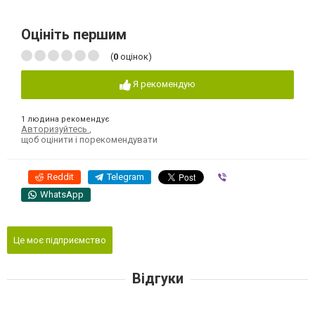
Оцініть першим
(
0
оцінок)
Я рекомендую
1 людина рекомендує
Авторизуйтесь
,
щоб оцінити і порекомендувати
Reddit
Telegram
Viber
WhatsApp
Це моє підприємство
Відгуки