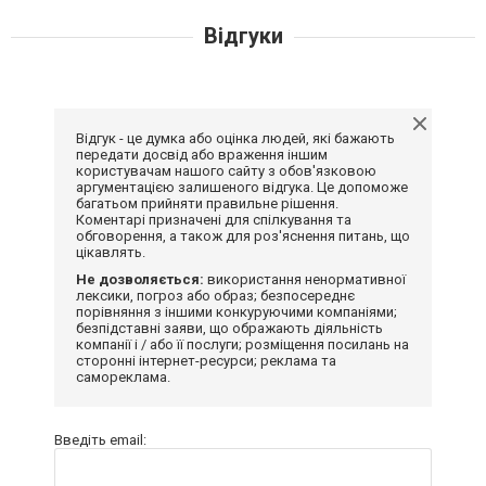
Відгуки
Відгук - це думка або оцінка людей, які бажають
передати досвід або враження іншим
користувачам нашого сайту з обов'язковою
аргументацією залишеного відгука. Це допоможе
багатьом прийняти правильне рішення.
Коментарі призначені для спілкування та
обговорення, а також для роз'яснення питань, що
цікавлять.
Не дозволяється:
використання ненормативної
лексики, погроз або образ; безпосереднє
порівняння з іншими конкуруючими компаніями;
безпідставні заяви, що ображають діяльність
компанії і / або її послуги; розміщення посилань на
сторонні інтернет-ресурси; реклама та
самореклама.
Введіть email: