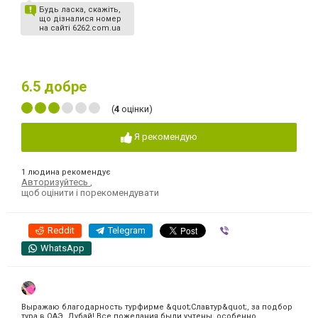
Будь ласка, скажіть,
що дізналися номер
на сайті 6262.com.ua
6.5
добре
(
4
оцінки)
Я рекомендую
1 людина рекомендує
Авторизуйтесь
,
щоб оцінити і порекомендувати
Reddit
Telegram
Viber
WhatsApp
Выражаю благодарность турфирме &quot;Славтур&quot;, за подбор
тура в ОАЭ, Дубай! Все пожелания были учтены, особенно