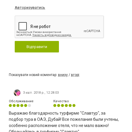
Авторизуватись
Відправити
Показувати новий коментар:
внизу
/
вгорі
3 квіт. 2018 р., 12:28:03
Обслуживание
Качество
Выражаю благодарность турфирме "Славтур", за
подбор тура в ОАЭ, Дубай! Все пожелания были учтены,
особенно расположение отеля, что не мало важно!
Обращайтесь в турфирму "Славтур"