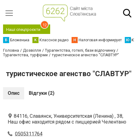
12
Наші спецпроєкти
Б
Бложенька
К
Классное радио
Н
Налоговая информирует
Ю
Юс
Головна
Дозвілля
Турагентства, готелі, бази відпочинку
Турагентства, турфірми
туристическое агенство "СЛАВТУР"
туристическое агенство "СЛАВТУР"
Опис
Відгуки (2)
84116, Славянск, Университетская (Ленина) , 38,
Наш офис находится рядом с пиццерией Челентано
0505311764