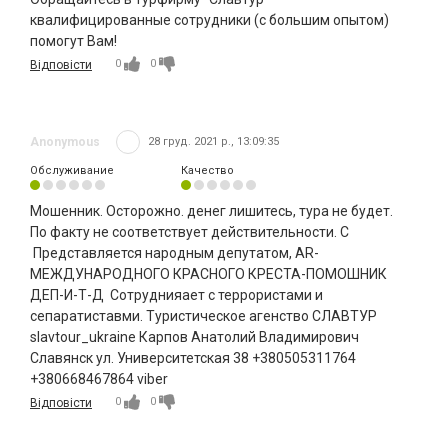
квалифицированные сотрудники (с большим опытом)
помогут Вам!
0
0
Відповісти
Anonymous
28 груд. 2021 р., 13:09:35
Обслуживание
Качество
Мошенник. Осторожно. денег лишитесь, тура не будет.
По факту не соответствует действительности. С
Представляется народным депутатом, AR-
МЕЖДУНАРОДНОГО КРАСНОГО КРЕСТА-ПОМОШНИК
ДЕП-И-Т-Д Сотруднияает с террористами и
сепаратиставми. Туристическое агенство СЛАВТУР
slavtour_ukraine Карпов Анатолий Владимирович
Славянск ул. Университетская 38 +380505311764
+380668467864 viber
0
0
Відповісти