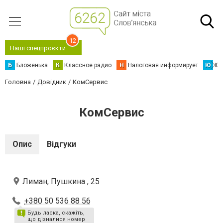
12
Наші спецпроєкти
Б
Бложенька
К
Классное радио
Н
Налоговая информирует
Ю
Юс
Головна
Довідник
КомСервис
КомСервис
Опис
Відгуки
Лиман, Пушкина , 25
+380 50 536 88 56
Будь ласка, скажіть,
що дізналися номер