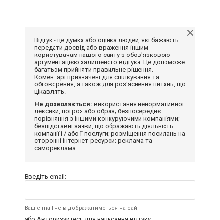
Відгук - це думка або оцінка людей, які бажають
передати досвід або враження іншим
користувачам нашого сайту з обов'язковою
аргументацією залишеного відгука. Це допоможе
багатьом прийняти правильне рішення.
Коментарі призначені для спілкування та
обговорення, а також для роз'яснення питань, що
цікавлять.
Не дозволяється:
використання ненормативної
лексики, погроз або образ; безпосереднє
порівняння з іншими конкуруючими компаніями;
безпідставні заяви, що ображають діяльність
компанії і / або її послуги; розміщення посилань на
сторонні інтернет-ресурси; реклама та
самореклама.
Введіть email:
Ваш e-mail не відображатиметься на сайті
або
Авторизуйтесь
для написання відгуку