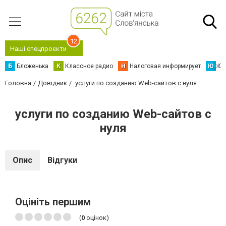
12
Наші спецпроєкти
Б
Бложенька
К
Классное радио
Н
Налоговая информирует
Ю
Юс
Головна
Довідник
услуги по созданию Web-сайтов с нуля
услуги по созданию Web-сайтов с
нуля
Опис
Відгуки
Оцініть першим
(
0
оцінок)