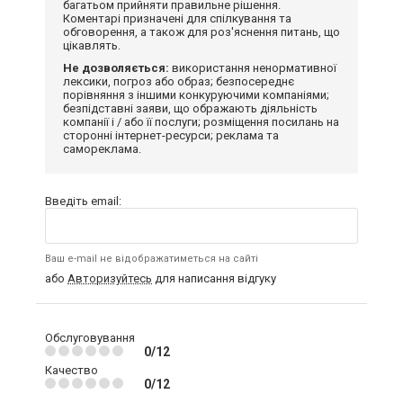
багатьом прийняти правильне рішення.
Коментарі призначені для спілкування та
обговорення, а також для роз'яснення питань, що
цікавлять.
Не дозволяється:
використання ненормативної
лексики, погроз або образ; безпосереднє
порівняння з іншими конкуруючими компаніями;
безпідставні заяви, що ображають діяльність
компанії і / або її послуги; розміщення посилань на
сторонні інтернет-ресурси; реклама та
самореклама.
Введіть email:
Ваш e-mail не відображатиметься на сайті
або
Авторизуйтесь
для написання відгуку
Обслуговування
0/12
Качество
0/12