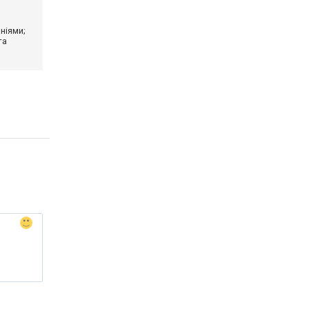
ніями;
та