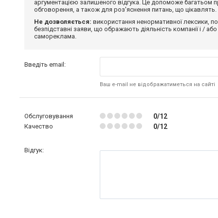
аргументацією залишеного відгука. Це допоможе багатьом пр
обговорення, а також для роз'яснення питань, що цікавлять.
Не дозволяється:
використання ненормативної лексики, по
безпідставні заяви, що ображають діяльність компанії і / або
самореклама.
Введіть email:
Ваш e-mail не відображатиметься на сайті
Обслуговування
0/12
Качество
0/12
Відгук: