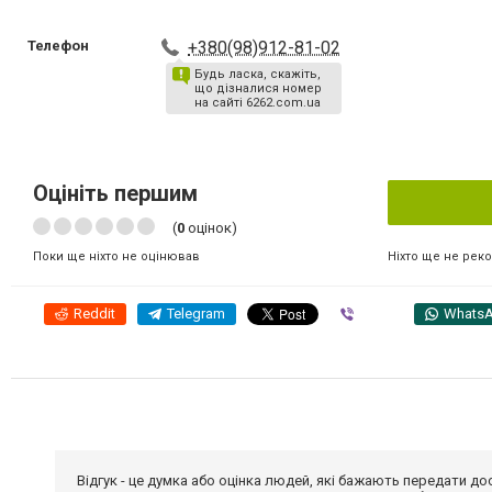
Телефон
+380(98)912-81-02
Будь ласка, скажіть,
що дізналися номер
на сайті 6262.com.ua
Оцініть першим
(
0
оцінок)
Ніхто ще не рек
Поки ще ніхто не оцінював
Reddit
Telegram
Viber
Whats
Відгук - це думка або оцінка людей, які бажають передати 