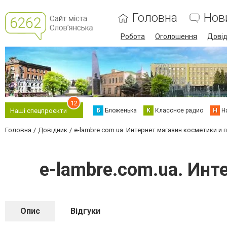
Головна
Нов
Робота
Оголошення
Дові
12
Б
Бложенька
К
Классное радио
Н
Н
Наші спецпроєкти
Головна
Довідник
e-lambre.com.ua. Интернет магазин косметики 
e-lambre.com.ua. Ин
Опис
Відгуки