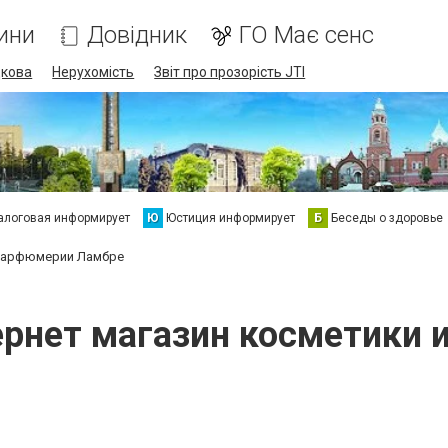
ини
Довідник
ГО Має сенс
дкова
Нерухомість
Звіт про прозорість JTI
алоговая информирует
Ю
Юстиция информирует
Б
Беседы о здоровье
и парфюмерии Ламбре
тернет магазин косметики