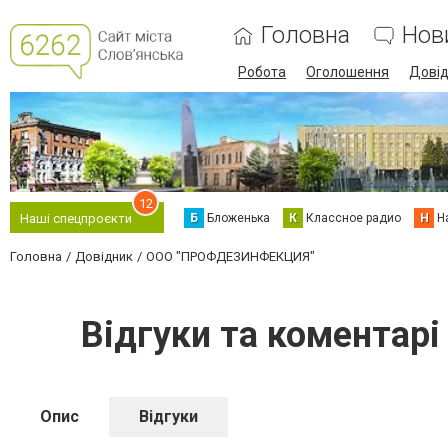
Головна
Нов
Робота
Оголошення
Дові
12
Б
Бложенька
К
Классное радио
Н
Н
Наші спецпроєкти
Головна
Довідник
ООО "ПРОФДЕЗИНФЕКЦИЯ"
Відгуки та комента
Опис
Відгуки