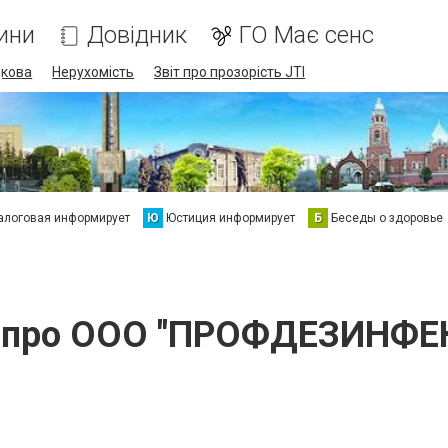
ини
Довідник
ГО Має сенс
дкова
Нерухомість
Звіт про прозорість JTI
алоговая информирует
Ю
Юстиция информирует
Б
Беседы о здоровье
рі про ООО "ПРОФДЕЗИНФЕК