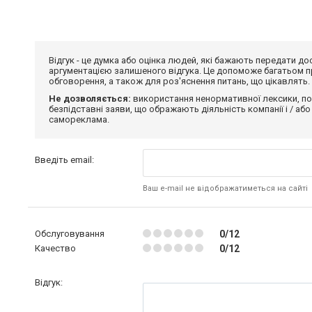
Відгук - це думка або оцінка людей, які бажають передати 
аргументацією залишеного відгука. Це допоможе багатьом пр
обговорення, а також для роз'яснення питань, що цікавлять.
Не дозволяється:
використання ненормативної лексики, по
безпідставні заяви, що ображають діяльність компанії і / або
самореклама.
Введіть email:
Ваш e-mail не відображатиметься на сайті
Обслуговування
0/12
Качество
0/12
Відгук: