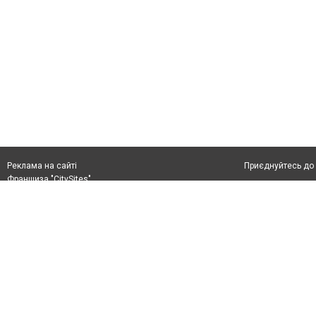
Приєднуйтесь до 
Реклама на сайті
Франшиза "CitySites"
+38 (050) 426 26 24
Автори проєкту
м. Слов’янськ, вул. Банківська, 56, індекс: 84107
Допускається цит
Ідентифікатор у Реєстрі R40-05099
тексті обов'язко
info@6262.com.ua
розміщення прямо
+38 (050) 426 26 24
абзацу в тексті 
Матеріали з плаш
Політика конфіде